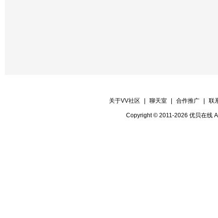
【晚会联络】 草原
【晚会递麦】 快乐纽扣
【晚会护麦】 纽扣
【晚会协调】 快乐每一天
【片花保安】 警魂
【晚会秩序】 冬雨 心情感 警魂
关于VV社区
|
聊天室
|
合作推广
|
联
【晚会督察】 深秋
Copyright © 2011-2026 优贝在
【晚会迎宾】 全体管理