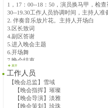
1，17：00--18：50，演员换马甲，
《07号演员》长发飘飘 演唱曲目 《
30--19.30工作人员协调时间，主持人
《08号演员》行云 演唱曲目 《天下
2. 伴奏音乐放片花。主持人开场白
花》
3.区长致词
《09号演员》动感蝴蝶 演唱曲目 《
4.副区答谢
《美的不要不要的 》
5.进入晚会主题
《10号演员》艳影 演唱曲目 《心上
6.开场舞
第三组
7.晚会结束
《11号演员》夜魅 演唱曲目 《下马
展开
8.主持闭幕词 结束（背景音乐《难忘今
《12号演员》平淡 演唱曲目 《等你
工作人员
的爱》
【晚会总监】雪域
《13号演员》水天一色 演唱曲目 《卓
【晚会指挥】璀璨
《14号演员》如云 演唱曲目 《半壶
【晚会导演】淡雅
《15号演员》苍狼 演唱曲目 《女神
【晚会策划】珍珠