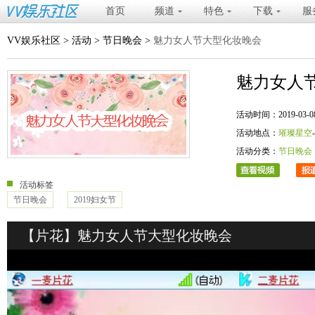
首页
频道
特色
下载
服
VV娱乐社区
>
活动
>
节日晚会
>
魅力女人节大型化妆晚会
魅力女人
活动时间：2019-03-08 20
活动地点：
璀璨星空
活动分类：
节日晚会
活动标签
节日晚会
2019妇女节
【片花】魅力女人节大型化妆晚会