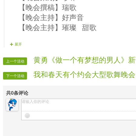
【晚会撰稿】瑞歌
【晚会主持】好声音
【晚会主持】璀璨 甜歌
展开
【晚会录像】 VV时报
【晚会报道】 VV时报
黄勇《做一个有梦想的男人》新
上一个活动
【晚会广播】 山那边
我和春天有个约会大型歌舞晚会
【晚会片花】 梦想
下一个活动
【晚会片花】 无语
共
0
条评论
【晚会片花】 冰儿
【片花制作】 瑞歌