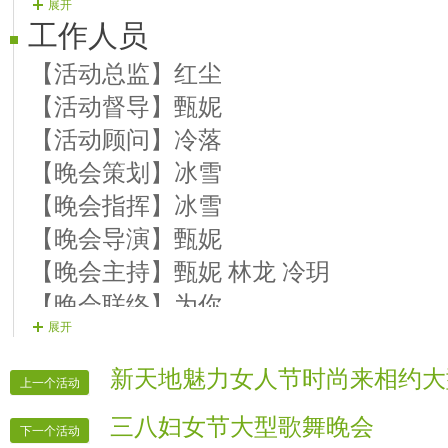
展开
6）主持人晚会结束.主办方 领导答谢
【11号嘉宾】玲珑 林龙 对唱 《听
工作人员
【12号嘉宾】玫瑰 歌曲 《真心
【活动总监】红尘
【13号嘉宾】羊羊 歌曲 《纤纤
【活动督导】甄妮
结 束 舞 乔安娜 舞曲 《难忘今
【活动顾问】冷落
【晚会策划】冰雪
【晚会指挥】冰雪
【晚会导演】甄妮
【晚会主持】甄妮 林龙 冷玥
【晚会联络】为你
展开
【晚会治安】天空
【节目广播】天涯
新天地魅力女人节时尚来相约大
上一个活动
【晚会空麦】冰雪
三八妇女节大型歌舞晚会
【贺词广播】天涯
下一个活动