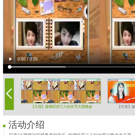
【片花】旋律区庆三八妇女节大型晚会
【片首】
活动介绍