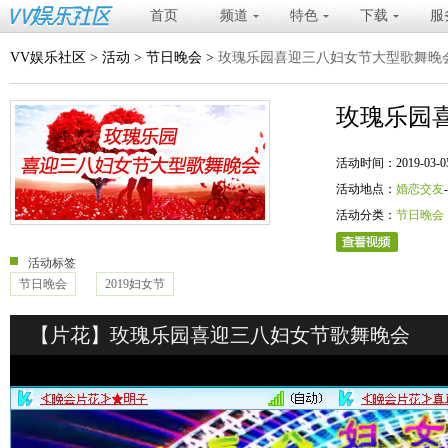
首页
频道
特色
下载
服
VV娱乐社区
>
活动
>
节日晚会
>
玫瑰乐园喜迎三八妇女节大型歌舞晚
玫瑰乐园
活动时间：2019-03-05 20
活动地点：
婚恋交友
活动分类：
节日晚会
活动标签
节日晚会
2019妇女节
【片花】玫瑰乐园喜迎三八妇女节歌舞晚会