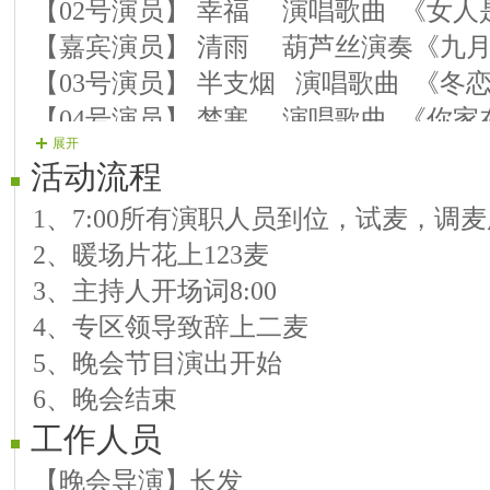
【02号演员】 幸福 演唱歌曲 《女
【嘉宾演员】 清雨 葫芦丝演奏《九
【03号演员】 半支烟 演唱歌曲 
【04号演员】 梦寒 演唱歌曲 《你
展开
【05号演员】 淡香 演唱歌曲 《网
活动流程
【06号演员】 兵哥 萨克斯独奏【新
1、7:00所有演职人员到位，试麦，调
第二篇章：《阳春三月 岁月静好》
2、暖场片花上123麦
3、主持人开场词8:00
【07号演员】 心情 演唱歌曲 《好姐
4、专区领导致辞上二麦
【08号演员】 依莲 演唱歌曲 《我
5、晚会节目演出开始
【09号演员】 华仔 演唱歌曲 《陪你
6、晚会结束
【10号演员】元宝 夏日 山水 二人转
工作人员
【11号演员】 唐恬 演唱歌曲 《许你
【12号演员】九天 京剧 《梨花颂
【晚会导演】长发