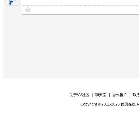
【22号演员】 樱桃 演唱歌曲 《
【晚会片花】丽丽
【23号演员】 99 演唱歌曲 《让世
【晚会报道】VV时报报道部
【24号演员】 珍妮 演唱歌曲 《难忘
【晚会录像】VV时报录制部
【晚会迎宾】全体管理
关于VV社区
|
聊天室
|
合作推广
|
联
Copyright © 2011-2026 优贝在