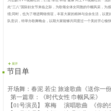
为弘扬51VV视频社区，打造 绿色 和谐 健康 向上VV视频社区一
此“三八”国际妇女节来临之际，为歌颂全体女同胞的巾帼风采，为感
绩;同时，也为了增进网络情谊，丰富大家的精神与业余生活，以更
队意识，特举办歌舞晚会，以期大家能够共同度过一个美好开心愉
展开
节目单
开场舞：春泥 若尘 旅途歌曲《送你一
第一篇章：《时代女性 巾帼风采》
【01号演员】 寒梅 演唱歌曲 《你