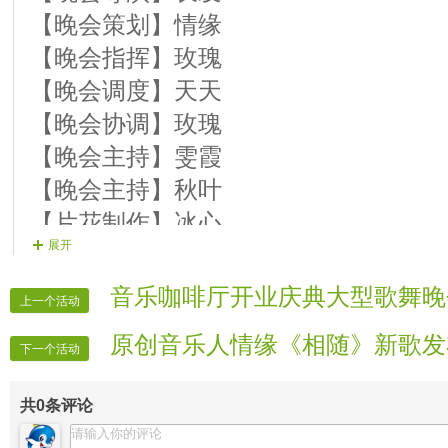
第三篇章：《芬芳馥郁 寿诞生辉》
【晚会策划】情缘
中场舞：似水情 歌曲《妈妈》
【晚会指挥】玫瑰
【13号演员】 静一 演唱歌曲 《相恋
【晚会调度】天天
【14号演员】 公主 演唱歌曲 《新女
【晚会协调】玫瑰
【15号演员】 搭档 演唱歌曲 《春暖
【晚会主持】雯霞
【16号演员】 图您一笑 演唱歌曲 《
【晚会主持】秋叶
【17号演员】 长城 演唱歌曲 《最
【片花制作】冰心
展开
【18号演员】云霞 演唱歌曲 《隐形
【晚会递麦】龙啸
第四篇章《流光溢彩 情醉三八》
【晚会护麦】玫瑰
音乐咖啡厅开业庆典大型歌舞晚
上一个活动
【晚会广播】冰心
原创音乐人情缘《相随》新歌发
【19号演员】 妙吉祥 演唱歌曲 《又
【晚会片花】乡野
下一个活动
【20号演员】小芳 演唱歌曲 《南湖
【晚会片花】蓝燕
共
0
条评论
【21号演员】 爱心 演唱歌曲 《粉红
【晚会片花】甜甜