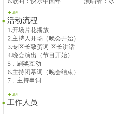
6.
歌曲：快乐中国年
演唱者：
7.
歌曲：喜庆的日子
演唱者：
展开
8.
歌曲：祝酒歌
演唱者：知
活动流程
9.
歌曲：好日子
演唱者：爱
1.开场片花播放
10.
歌曲：相亲相爱一辈子
演唱者：
2.主持人开场（晚会开始）
11.
歌曲：开开心心快快乐乐
演唱者：
3.专区长致贺词 区长讲话
12.
歌曲：美丽的日子
演唱者：
4.晚会演出（节目开始）
13.
歌曲：阳光路上
演唱者：爱
5．刷奖互动
6.主持闭幕词（晚会结束）
14.
歌曲：中华大家庭
演唱者：
7．主持串词
15.
歌曲：滚滚长江东逝水
演唱者：
16.
歌曲：田野的春天
演唱者：
展开
17.
歌曲：圣地拉萨
演唱者：
工作人员
18.
歌曲：父亲的草原母亲的河
演唱者