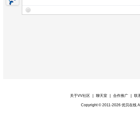
【晚会护麦】草根
【晚会联络】豁达
【晚会广播】羅蘭
【晚会督察】么么
【晚会维护】么么
【晚会迎宾】本房间所有管理
关于VV社区
|
聊天室
|
合作推广
|
联
Copyright © 2011-2026 优贝在