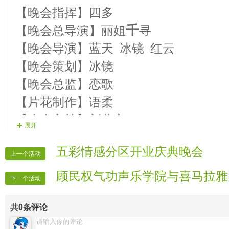
19.
歌曲：真情还在老地方
演唱者
:
【晚会指挥】四多
20.
歌曲：美丽中国
演唱者：
千
【晚会总导演】丽姐
寻
21.
歌曲：美丽的草原我的家
演唱者
【晚会导演】蓝天
冰镜
红云
22.
歌曲：配乐朗诵
梦中的额吉
演唱者
【晚会策划】冰镜
23.
歌曲：天边
演唱者：恋
【晚会总监】恋歌
24.
歌曲：五星红旗
演唱者：
【片花制作】语柔
25.
歌曲：美丽的心情
演唱者：
【晚会主持】新北方
展开
26.
歌曲：葫芦丝表演
难忘今宵
表演者
【晚会主持】语柔
五彩情感分区开业庆典晚会
【晚会录像】听歌
上一个活动
【晚会片花】红酒
顾民权气功声乐学院与喜马拉雅
下一个活动
【晚会片花】羅蘭
【晚会片花】清风
共
0
条评论
【晚会递麦】草棍