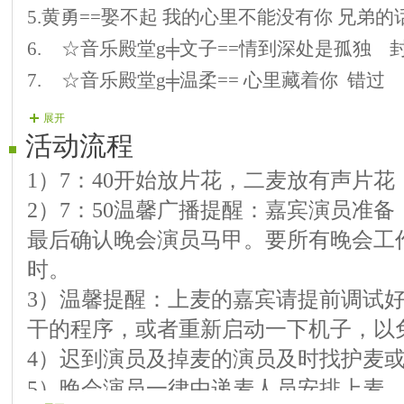
5.
黄勇
==
娶不起 我的心里不能没有你 兄弟的
6.
ゞ☆音乐殿堂
g
╪文子
==
情到深处是孤独 
7.
ゞ☆音乐殿堂
g
╪温柔
==
心里藏着你 错过
8.
黄勇
==
教你养生十条 只要陪在你身边 要嗨
展开
活动流程
9.
ゞ★音乐殿堂
g
╪祥龙
==
等风等雨我等你 等
10.
枫树林
==
再回到从前 成都
1）7：40开始放片花，二麦放有声片
11.
黄勇
==
阳光会把你照耀 爱的足迹 蛊 不
2）7：50温馨广播提醒：嘉宾演员准
12.
最后确认晚会演员马甲。要所有晚会工
小园
==
结束舞 今夜无眠
时。
3）温馨提醒：上麦的嘉宾请提前调试
干的程序，或者重新启动一下机子，以
4）迟到演员及掉麦的演员及时找护麦
5）晚会演员一律由递麦人员安排上麦