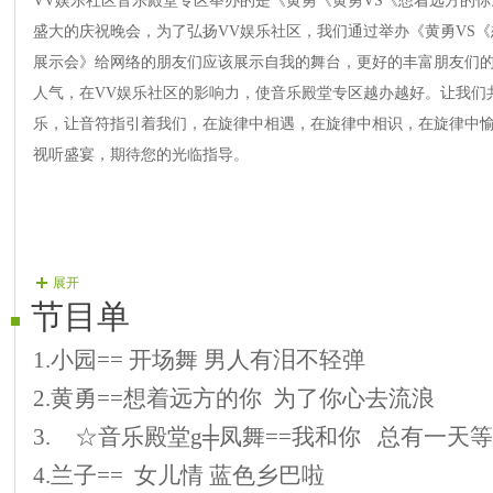
VV娱乐社区音乐殿堂专区举办的是《黄勇《黄勇VS《想着远方的
盛大的庆祝晚会，为了弘扬VV娱乐社区，我们通过举办《黄勇VS
展示会》给网络的朋友们应该展示自我的舞台，更好的丰富朋友们
人气，在VV娱乐社区的影响力，使音乐殿堂专区越办越好。让我们
乐，让音符指引着我们，在旋律中相遇，在旋律中相识，在旋律中
视听盛宴，期待您的光临指导。
展开
节目单
1.
小园
==
开场舞 男人有泪不轻弹
2.
黄勇
==
想着远方的你 为了你心去流浪
3.
ゞ☆音乐殿堂
g
╪凤舞
==
我和你 总有一天
4.
兰子
==
女儿情 蓝色乡巴啦