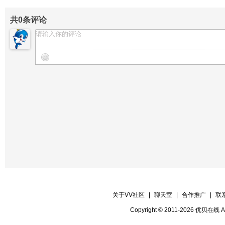
【晚会片花】酒歌
共
0
条评论
【贺词广播】
阿郎
【贺词广播】無語問天
关于VV社区
|
聊天室
|
合作推广
|
联
Copyright © 2011-2026 优贝在