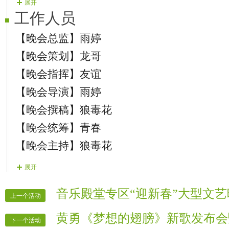
展开
目，不要说感谢之类的话。
工作人员
6）晚会麦序走向演员上麦一首歌--特
【晚会总监】雨婷
7）主持人开场白.区长发言祝贺词！
【晚会策划】龙哥
8）开场舞。
【晚会指挥】友谊
9）主持人晚会结束，主办方 领导答谢
【晚会导演】雨婷
【晚会撰稿】狼毒花
【晚会统筹】青春
【晚会主持】狼毒花
【背景制作】兜兜
展开
【晚会片花】文子
音乐殿堂专区“迎新春”大型文艺
上一个活动
【晚会片花】祥龙
【晚会片花】猜猜
黄勇《梦想的翅膀》新歌发布会
下一个活动