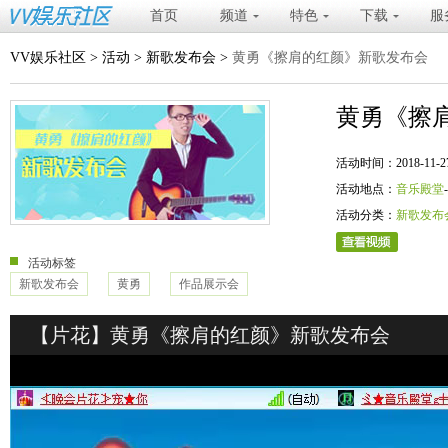
首页
频道
特色
下载
服
VV娱乐社区
>
活动
>
新歌发布会
>
黄勇《擦肩的红颜》新歌发布会
黄勇《擦
活动时间：2018-11-27 20
活动地点：
音乐殿堂
活动分类：
新歌发布
活动标签
新歌发布会
黄勇
作品展示会
【片花】黄勇《擦肩的红颜》新歌发布会