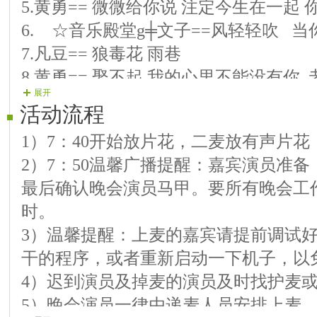
5.黄勇== 微微给你说 注定今生在一起
6.ゞ☆音乐殿堂g╪文子==风轻轻吹 当
7.凡豆== 狼毒花 雨巷
8.黄勇== 娶不起 我的心里不能没有你
展开
9.ゞ★音乐殿堂g╪祥龙== 读你 来生
活动流程
10.黄勇== 教你养生十条 只要陪在你
1）7：40开始放片花，二麦放有声片
11.孤心泪== 成都 男人花
2）7：50温馨广播提醒：嘉宾演员准
12.黄勇== 你把机会给了谁 如果我们
最后确认晚会演员马甲。要所有晚会工
13.小园== 结束舞 今夜无眠
时。
3）温馨提醒：上麦的嘉宾请提前调试
干的程序，或者重新启动一下机子，以
4）迟到演员及掉麦的演员及时找护麦
5）晚会演员一律由递麦人员安排上麦