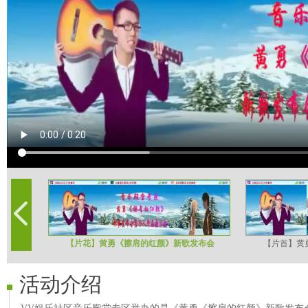
【片花】黄勇《擦肩的红颜》新歌发布会
【片首】黄
活动介绍