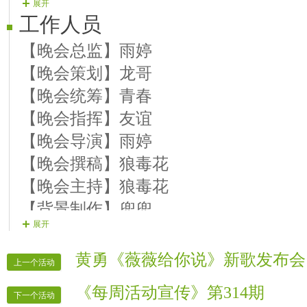
展开
目，不要说感谢之类的话。
工作人员
6）晚会麦序走向演员上麦一首歌--特
【晚会总监】雨婷
7）主持人开场白.区长发言祝贺词！
【晚会策划】龙哥
8）开场舞。
【晚会统筹】青春
9）主持人晚会结束，主办方 领导答谢
【晚会指挥】友谊
【晚会导演】雨婷
【晚会撰稿】狼毒花
【晚会主持】狼毒花
【背景制作】兜兜
展开
【晚会片花】文子
【晚会片花】祥龙
黄勇《薇薇给你说》新歌发布会
上一个活动
【晚会片花】猜猜
《每周活动宣传》第314期
【晚会片花】酒歌
下一个活动