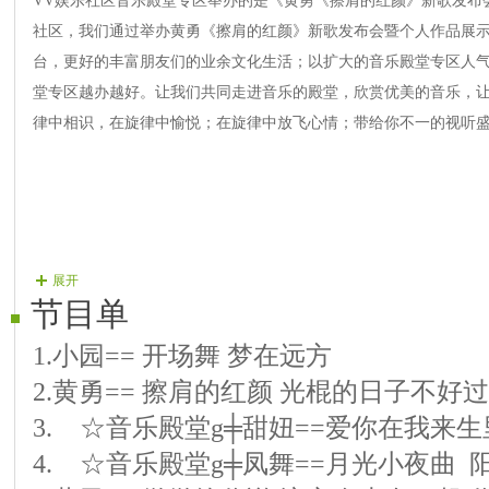
VV娱乐社区音乐殿堂专区举办的是《黄勇《擦肩的红颜》新歌发布
社区，我们通过举办黄勇《擦肩的红颜》新歌发布会暨个人作品展示
台，更好的丰富朋友们的业余文化生活；以扩大的音乐殿堂专区人气
堂专区越办越好。让我们共同走进音乐的殿堂，欣赏优美的音乐，
律中相识，在旋律中愉悦；在旋律中放飞心情；带给你不一的视听
展开
节目单
1.小园== 开场舞 梦在远方
2.黄勇== 擦肩的红颜 光棍的日子不好
3.ゞ☆音乐殿堂g╪甜妞==爱你在我来
4.ゞ☆音乐殿堂g╪凤舞==月光小夜曲