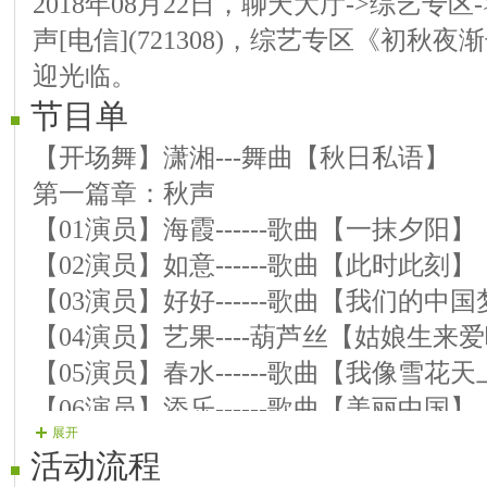
2018年08月22日，聊天大厅->综艺专区
声[电信](721308)，综艺专区《初秋
迎光临。
节目单
【开场舞】潇湘---舞曲【秋日私语】
第一篇章：秋声
【01演员】海霞------歌曲【一抹夕阳】
【02演员】如意------歌曲【此时此刻】
【03演员】好好------歌曲【我们的中国
【04演员】艺果----葫芦丝【姑娘生来
【05演员】春水------歌曲【我像雪花
【06演员】添乐------歌曲【美丽中国】
展开
【07演员】寒寒------歌曲【走西口】
活动流程
【08演员】翠儿------戏曲【春秋亭】