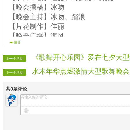
【晚会撰稿】冰吻
【晚会主持】冰吻、踏浪
【片花制作】佳丽
【晚会广播】海风
展开
【晚会片花】紫薇、北方、蓝月、七七
【晚会递麦】湘儿
《歌舞开心乐园》爱在七夕大型
上一个活动
【晚会迎宾】全体管理
水木年华点燃激情大型歌舞晚会
【晚会秩序】全体管理人员
下一个活动
【晚会宣传】
时报
共
0
条评论