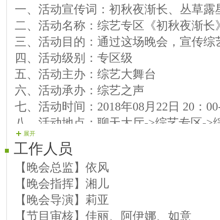
一、活动宣传词：初秋夜渐长、丛草露
第二篇章：秋水
二、活动名称：综艺专区《初秋夜渐长
【09演员】木鱼------歌曲【月亮】
三、活动目的：通过这场晚会，宣传综
【10演员】書含------歌曲【树梢上的芭
四、活动级别：专区级
【11演员】华仔------歌曲【只想一生
五、活动主办：综艺大舞台
【12演员】莉亚------歌曲【梧桐树】
六、活动承办：综艺之声
【13演员】佳丽------歌曲【欢天喜地】
七、活动时间：2018年08月22日 20：00-
【14演员】刺桐花开- 口琴【忧伤华尔
八、活动地点：聊天大厅->综艺专区->
【15演员】感悟------歌曲【秋水伊人】
展开
[电信](721308)
【16演员】枫韵------歌曲【鸿雁】
工作人员
九、活动流程：按照活动会议确定，严
第三篇章：秋色
【晚会总监】依风
会进程。
【17演员】明媚------歌曲【走在幸福的
【晚会指挥】湘儿
【晚会导演】莉亚
【节目审核】佳丽、阿伊娜、如意