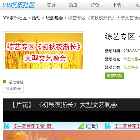
首页
频道
特色
下载
服
VV娱乐社区
>
活动
>
纪念晚会
>
综艺专区《初秋夜渐长》大型文艺晚
综艺专区
活动时间：2018-08-22 20
活动地点：
综艺专区
活动分类：
纪念晚会
活动标签
纪念晚会
【片花】 《初秋夜渐长》大型文艺晚会