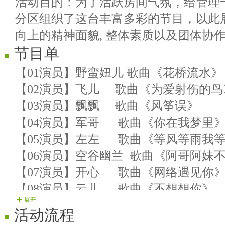
活动目的：为了活跃房间气氛，给管理
分区组织了这台丰富多彩的节目，以此
向上的精神面貌, 整体素质以及团体协
节目单
【01演员】野蛮妞儿 歌曲《花桥流水》
【02演员】飞儿 歌曲《为爱射伤的鸟
【03演员】飘飘 歌曲《风筝误》
【04演员】军哥 歌曲《你在我梦里
【05演员】左左 歌曲《等风等雨我
【06演员】空谷幽兰 歌曲《阿哥阿妹
【07演员】开心 歌曲《网络遇见你
【08演员】云儿 歌曲《不想想你》
展开
【09演员】江浪 歌曲《换个方式来
活动流程
【10演员】小龙 歌曲《唱首情歌送