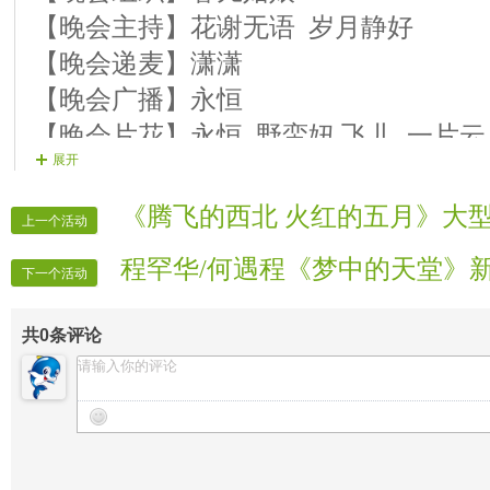
【晚会主持】花谢无语 岁月静好
【晚会递麦】潇潇
【晚会广播】永恒
【晚会片花】永恒 野蛮妞 飞儿 一片云
展开
【晚会迎宾】全体管理
《腾飞的西北 火红的五月》大
上一个活动
程罕华/何遇程《梦中的天堂》
下一个活动
共
0
条评论