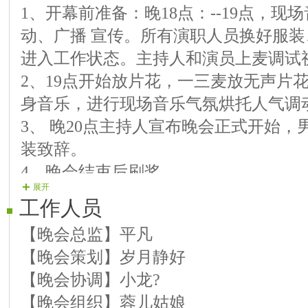
1、开幕前准备：晚18点：--19点，
【11演员】清心 歌曲《水乡情歌 》
动、广播 宣传。所有演职人员换好服
【12演员】一片云 歌曲《那么动情》
进入工作状态。主持人和演员上麦调试
【14演员】秀儿 歌曲《回忆总想哭 
2、19点开始放片花，一三麦放无声片
【15演员】永恒 歌曲《思念无期》
身音乐，进行现场音乐气氛烘托人气调
【16演员】云中果 歌曲《月夜》
3、 晚20点主持人宣布晚会正式开始
【17演员】蓉儿 歌曲《我的烦恼》
装致辞。
【18演员】明江 歌曲《你是我心里的
4、晚会结束后刷奖。
【19演员】蓝天 歌曲《萤火虫飞呀
展开
【20演员】康桥雨季 歌曲《其实你不
工作人员
【21演员】月光如水 歌曲《最美的情缘
【晚会总监】平凡
【晚会策划】岁月静好
【晚会协调】小龙?
【晚会组织】蓉儿姑娘