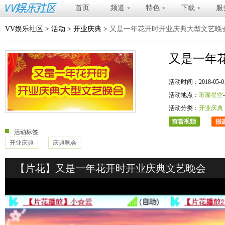
首页
频道
特色
下载
服
VV娱乐社区
>
活动
>
开业庆典
>
又是一年花开时开业庆典大型文艺晚
又是一年
活动时间：2018-05-01 20
活动地点：
璀璨星空
活动分类：
开业庆典
活动标签
开业庆典
庆典晚会
【片花】又是一年花开时开业庆典文艺晚会