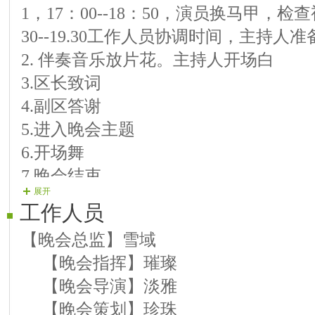
1，17：00--18：50，演员换马甲，
【11号演员】宽心 断点
30--19.30工作人员协调时间，主持人
【12号演员】七彩人生 载歌载舞
2. 伴奏音乐放片花。主持人开场白
【13号演员】微笑 吻我一
3.区长致词
【14号演员】非也 大街小巷都
4.副区答谢
【15号演员】524 我要抱着你
5.进入晚会主题
叶 锦绣前程
6.开场舞
【17号演员】飘雨 深夜的咖啡
7.晚会结束
【18号演员】猫儿 我的心已破碎
展开
8.主持闭幕词 结束（背景音乐《难忘今
【19号演员】清心 我们好好爱
工作人员
【20号演员】梅香 评剧 报花名
【晚会总监】雪域
【21号演员】山橘 粉墨情缘
【晚会指挥】璀璨
【晚会导演】淡雅
【晚会策划】珍珠