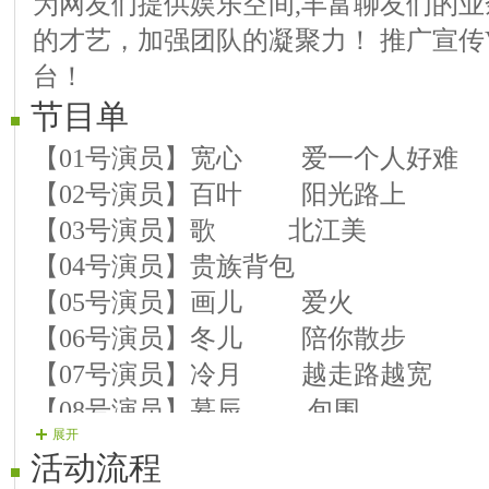
为网友们提供娱乐空间,丰富聊友们的
的才艺，加强团队的凝聚力！ 推广宣传
台！
节目单
【01号演员】宽心 爱一个人好难
【02号演员】百叶 阳光路上
【03号演员】歌 北江美
【04号演员】贵族背包
【05号演员】画儿 爱火
【06号演员】冬儿 陪你散步
【07号演员】冷月 越走路越宽
【08号演员】慕辰 包围
展开
【09号演员】琳静 长路漫漫陪你走
活动流程
【10号演员】看海 流泪的海