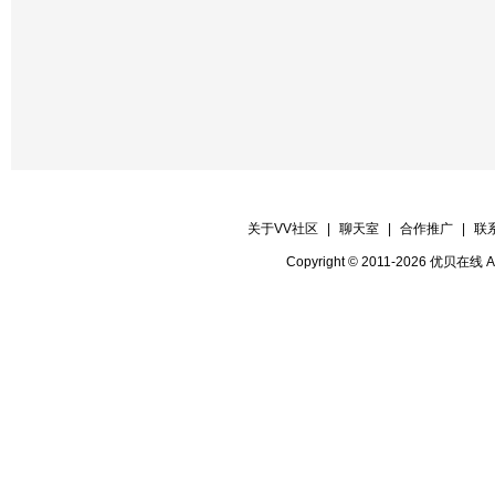
【晚会联络】 草原
【晚会递麦】 快乐纽扣
【晚会护麦】 纽扣
【晚会协调】 快乐每一天
【片花保安】 警魂
【晚会秩序】 冬雨 心情感 警魂
关于VV社区
|
聊天室
|
合作推广
|
联
【晚会督察】 深秋
Copyright © 2011-2026 优贝在
【晚会迎宾】 全体管理