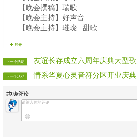
【晚会撰稿】瑞歌
【晚会主持】好声音
【晚会主持】璀璨 甜歌
展开
【晚会录像】 VV时报
【晚会报道】 VV时报
友谊长存成立六周年庆典大型歌
上一个活动
【晚会广播】 山那边
情系华夏心灵音符分区开业庆典
【晚会片花】 梦想
下一个活动
【晚会片花】 无语
共
0
条评论
【晚会片花】 冰儿
【片花制作】 瑞歌