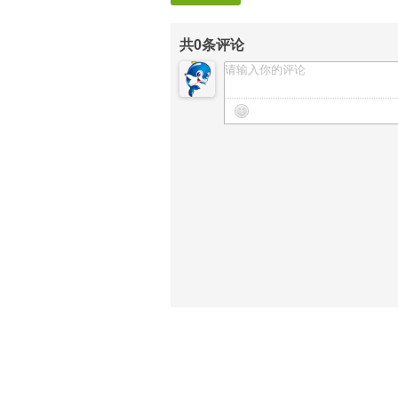
共
0
条评论