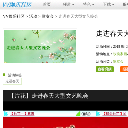
首页
频道
特色
下载
服
VV娱乐社区
>
活动
>
歌友会
>
走进春天大型文艺晚会
走进春天
活动时间：2018-03-03 20
活动地点：
玫瑰家园
活动分类：
歌友会
活动标签
走进春天
【片花】走进春天大型文艺晚会