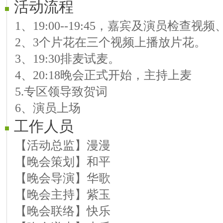
活动流程
【09号演员】海韵 歌曲《故乡之恋
1、19:00--19:45，嘉宾及演员检查
【10号演员】飞扬 歌曲《第一次》
2、3个片花在三个视频上播放片花。
【11号演员】映山红 歌曲《春暖花
3、19:30排麦试麦。
【12号演员】香☆香 歌曲 《中国大
4、20:18晚会正式开始，主持上麦
【13号演员】不失高雅 歌曲《寻水的
5.专区领导致贺词
6、演员上场
工作人员
【活动总监】漫漫
【晚会策划】和平
【晚会导演】华歌
【晚会主持】紫玉
【晚会联络】快乐