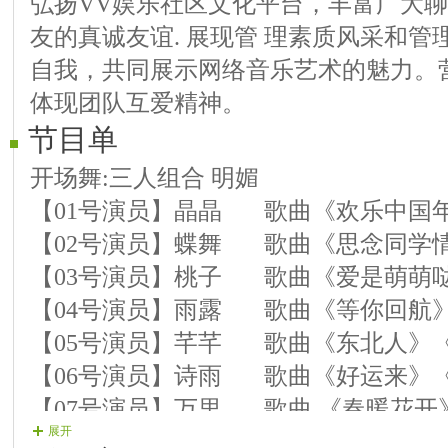
弘扬VV娱乐社区文化平台，丰富广大
友的真诚友谊. 展现管 理素质风采和
自我，共同展示网络音乐艺术的魅力。
体现团队互爱精神。
节目单
开场舞:三人组合 明媚
【01号演员】晶晶 歌曲《欢乐中国
【02号演员】蝶舞 歌曲《思念同学
【03号演员】桃子 歌曲《爱是萌萌
【04号演员】雨露 歌曲《等你回航
【05号演员】芊芊 歌曲《东北人》
【06号演员】诗雨 歌曲《好运来》
【07号演员】万里 歌曲 《春暖花开
展开
【08号演员】好糊涂 歌曲《湘西拦