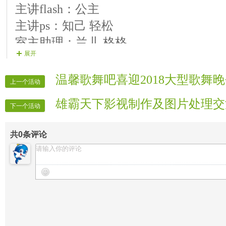
主讲flash：公主
主讲ps：知己 轻松
室主助理：兰儿 格格
展开
室主助理：梦儿 龙四
事务外交：知己
温馨歌舞吧喜迎2018大型歌舞
上一个活动
报名加管理联系：丑帅
雄霸天下影视制作及图片处理交
下一个活动
共
0
条评论