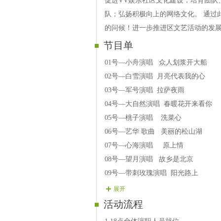
促进VV娱乐社区文化建设；培育团队
队；弘扬积极向上的网络文化。 通过
的问候！进一步推进区文艺活动的发
节目单
01号—小舟演唱 众人划浆开大船
02号—白雪演唱 月亮代表我的心
03号—军号演唱 拉萨夜雨
04号—大自然演唱 春暖花开来看你
05号—桃子演唱 洗菜心
06号—艺华 歌曲 美丽的松山湖
07号—心海演唱 原上情
08号—望月演唱 故乡是北京
09号—带刺玫瑰演唱 阳光路上
10号—新香演唱 美丽草原我的家
展开
11号—雪峰演唱 天边
活动流程
12号—鸿雁演唱 蒙古汉