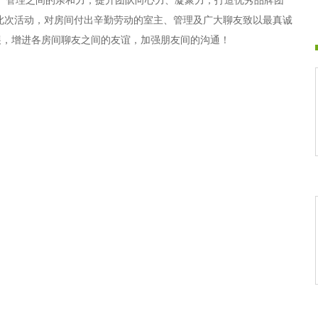
、管理之间的亲和力；提升团队向心力、凝聚力；打造优秀品牌团
此次活动，对房间付出辛勤劳动的室主、管理及广大聊友致以最真诚
展，增进各房间聊友之间的友谊，加强朋友间的沟通！