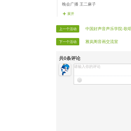
晚会广播 王二麻子
晚会督察 美酒、咖啡
展开
晚会迎宾 全体管理
时报记者 VV时报记者
中国好声音声乐学院-歌唱
上一个活动
时报录像 VV时报录像
雅岚阁音画交流室
下一个活动
共
0
条评论