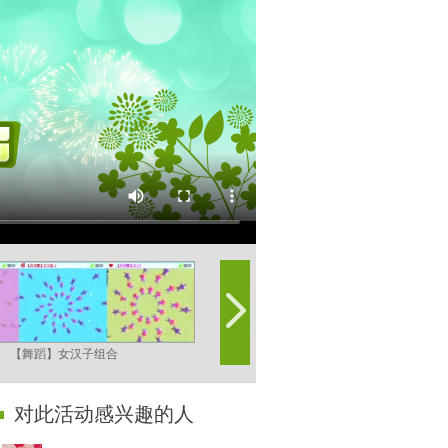
【舞蹈】女汉子组合
【歌曲】圣洁雪莲花-心牧梅林
对此活动感兴趣的人