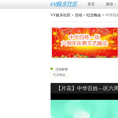
首页
频道
VV娱乐社区
>
活动
>
纪念晚会
>
中华百
活动标签
纪念晚会
【片花】中华百姓—区六