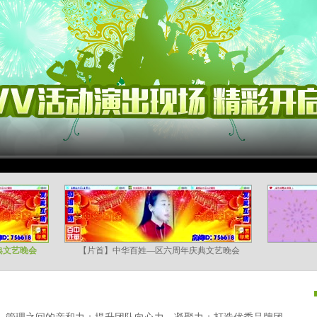
典文艺晚会
【片首】中华百姓—区六周年庆典文艺晚会