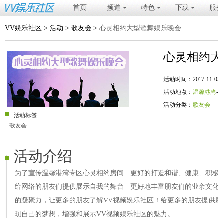
首页
频道
特色
下载
服
VV娱乐社区
>
活动
>
歌友会
>
心灵相约大型歌舞娱乐晚会
心灵相约
活动时间：2017-11-05 20
活动地点：
温馨港湾
活动分类：
歌友会
活动标签
歌友会
活动介绍
为了宣传温馨港湾专区心灵相约房间，更好的打造和谐、健康、积
给网络的朋友们提供展示自我的舞台，更好地丰富朋友们的业余文
的凝聚力，让更多的朋友了解VV视频娱乐社区！给更多的朋友提供
现自己的梦想，增强和展示VV视频娱乐社区的魅力。