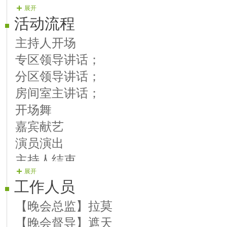
展开
【笑语娱乐】信天而立 《回家的路》
活动流程
【笑语娱乐】空谷幽兰 《水墨雪》
主持人开场
【笑语娱乐】亿亿《死心塌地去爱你》
专区领导讲话；
【笑语娱乐】ωǒ..囙忆↘ミ 《你是我的
分区领导讲话；
【笑语娱乐】钥儿《我曾用心爱着你》
房间室主讲话；
【笑语娱乐】芳芳《原上情》
开场舞
【笑语娱乐】若水《情系二人转》
嘉宾献艺
【笑语娱乐】━╋ゞ道☆特ゞ《欢聚一
演员演出
【笑语娱乐】格格《难忘今宵》
主持人结束
【笑语娱乐】缘◆分《美观》
展开
【笑语娱乐】半梦半醒《下一次相遇》
工作人员
【直播大厅】歌◆痴《小调情歌》
【晚会总监】拉莫
【笑语娱乐】梦醒何处《晚安吾爱》
【晚会督导】遮天