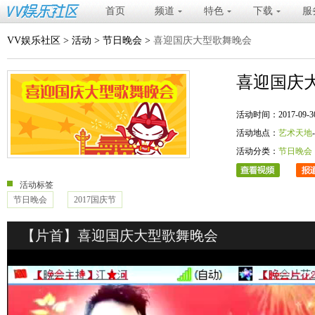
首页
频道
特色
下载
服
VV娱乐社区
>
活动
>
节日晚会
>
喜迎国庆大型歌舞晚会
喜迎国庆
活动时间：2017-09-30 20
活动地点：
艺术天地
活动分类：
节日晚会
活动标签
节日晚会
2017国庆节
【片首】喜迎国庆大型歌舞晚会