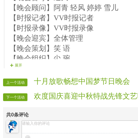
【晚会顾问】阿青 轻风 婷婷 雪儿
【时报记者】VV时报记者
【时报录像】VV时报录像
【晚会迎宾】全体管理
【晚会策划】笑 语
【晚会组织】尐 琬
展开
【晚会导演】笑 语
【晚会主持】无泪 王子
十月放歌畅想中国梦节日晚会
上一个活动
【片花制作】婼謧 飘飘
欢度国庆喜迎中秋特战先锋文艺
【晚会递麦】平淡
下一个活动
【晚会片花】《思念》《静静》《尐琬
共
0
条评论
鱼儿》《飘飘》
【晚会广播】大总管