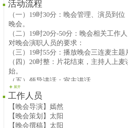
活动流程
【08号演员】闪电 歌曲《感恩大地》
（一）19时30分：晚会管理、演员到
【09号演员】青青快乐 歌曲《感恩祖国
晚会。
【10号演员】乐乐 歌曲《卓玛》
（二）19时20分-50分：晚会相关工
第二篇章：感谢爱情
对晚会演职人员的要求：
【11号演员】红尘 歌曲 《生日快乐情
（三）19时55分：播放晚会三连麦主题
【12号演员】温馨 歌曲 《感恩歌》
（四）20时整：片花结束，主持人上麦
【13号演员】柳絮 口琴独奏《闹新春》
始。
【14号演员】代表 歌曲 《最美的歌儿
（五）领导讲话：室主讲话
【15号演员】红豆 歌曲 《在我心里没
展开
（八）晚会结束：主持人上麦，读晚会
【16号演员】情缘 歌曲 《想你想到心
工作人员
麦。
【17号演员】梦歌 歌曲 《口琴演奏红
【晚会导演】嫣然
（九）晚会致谢：室主再次上麦，致答
【18号演员】沁心 歌曲 《做你的雪莲
【晚会策划】太阳
进行自由麦序。
【19号演员】英雄 歌曲 《一季爱情》
【晚会撰稿】太阳