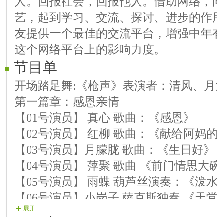
人。回报社会，回报他人。借助网络，
艺，起到学习、交流、探讨、进步的作
友提供一个最佳的交流平台，增强中年
这个网络平台上的影响力度。
节目单
开场踏足舞:《枪声》表演者：清风、
第一篇章：感恩亲情
【01号演员】 真心 歌曲：《感恩》
【02号演员】 红柳 歌曲：《献给阿妈
【03号演员】月朦胧 歌曲：《生日好》
【04号演员】 萍聚 歌曲 《前门情思大
【05号演员】 雨蝶 葫芦丝演奏：《泼
【06号演员】小岗子 萨克斯独奏 《天
展开
【07号演员】音节 笛子独奏 《春到湘