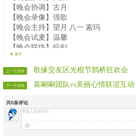
【20号演员】黑裙子 歌曲 《女儿情》
【晚会协调】古月
第三篇章：感报祖国
【晚会录像】强歌
【21号演员】金麦克 歌曲《草原花》
【晚会主持】望月 八一 索玛
【22号演员】淡儿 歌曲 《在茉莉花盛
【晚会试麦】温馨
【23号演员】逛逛 歌曲《今夜无眠》
【晚会联络】皖剑
【24号演员】醉美 歌曲：《元芳》
展开
【图片制作】冰凝
【25号演员】金晶 歌曲：《明月千里》
【片花制作】蓝鎶
歌缘交友区光棍节鹊桥狂欢会
【26号演员】心语 歌曲：《雨季独醉》
上一个活动
【广播制作】墨缘 英雄
【27号演员】金虎 朗诵：《梦中的额吉
喜唰唰团队vs美丽心情联谊互动
【晚会广播】微风 翱翔
下一个活动
【28号演员】雪狼 歌曲：《狼图腾》
【晚会片花】紫音 西楼 山姑
【29号演员】沐舞 舞蹈：《跟你一辈子
共
0
条评论
【晚会递麦】女神 雨佳
【30号演员】你喜欢的名字 歌曲：《
【晚会护麦】风云 可心
【结束舞】馨儿 水清 柠檬 歌曲《难忘
【晚会督察】逍遥客 破麦