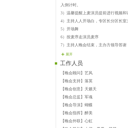
演员型男┇◆飘雪 歌曲：想你
入倒计时。
演员索女┇◇圆子 歌曲：最后的天籁
3）温馨提醒上麦演员提前进行视频和
演员型男┇◆麒麟 歌曲：我的红颜知
4）主持人人开场白，专区长分区长室
演员索女┇◇红颜 歌曲：襟裳岬
5）开场舞
演员型男┇◆剑神 歌曲：落叶飘零
6）按麦序走演员麦序
演员索女┇◇宠儿 歌曲：美景就在你
7）主持人晚会结束，主办方领导答谢
演员型男┇◆皇族 歌曲：唱着情歌留
展开
演员索女┇◇雪儿 歌曲：仕女图
工作人员
候补一对：梦凡狼，璀璨。
【晚会顾问】艺风
【晚会支持】落英
【晚会创意】天籁天
【晚会总监】军魂
【晚会导演】蝴蝶
【晚会指挥】醉美
【晚会外联】心虹