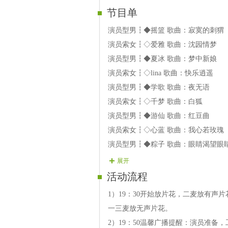
节目单
演员型男┇◆摇篮 歌曲：寂寞的刺猬
演员索女┇◇爱雅 歌曲：沈园情梦
演员型男┇◆夏冰 歌曲：梦中新娘
演员索女┇◇lina 歌曲：快乐逍遥
演员型男┇◆学歌 歌曲：夜无语
演员索女┇◇千梦 歌曲：白狐
演员型男┇◆游仙 歌曲：红豆曲
演员索女┇◇心蓝 歌曲：我心若玫瑰
演员型男┇◆粽子 歌曲：眼睛渴望眼
演员索女┇◇喃喃 歌曲：梦回云南
展开
演员型男┇◆阁下 歌曲：燕子
活动流程
演员索女┇◇飞雁 歌曲：细说往事
1）19：30开始放片花，二麦放有
演员型男┇◆南雁 歌曲：甜甜小妹
一三麦放无声片花。
演员索女┇◇蝴蝶 歌曲：马背上的太
2）19：50温馨广播提醒：演员准