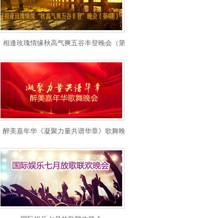
相逢玫瑰情缘秋高气爽五谷丰登晚会（第4期）
醉美嘉年华《凝聚力量共谱华章》歌舞晚会