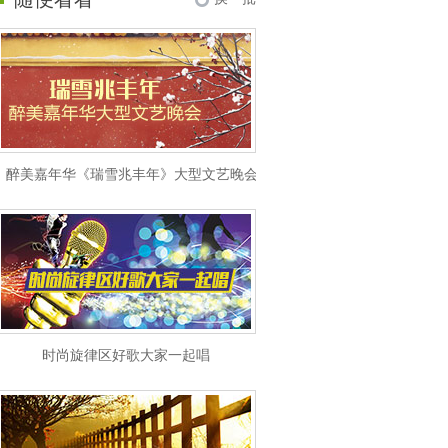
醉美嘉年华《瑞雪兆丰年》大型文艺晚会
时尚旋律区好歌大家一起唱