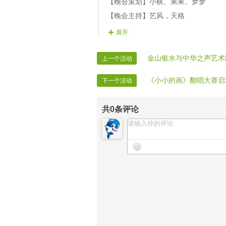
【晚会策划】小棋、果果、梦梦
【晚会主持】艺风，天格
【晚会协调】千梦
展开
【晚会秩序】歌迷
【片花制作】晃悠
金山银水与中华之声艺术
上一个活动
【片花播放】苹果皮，涛涛，多多
《小小的画》翻唱大赛启
下一个活动
【贺词广播】妮妮，歌迷
【晚会广播】火狐
共
0
条评论
【晚会护麦】蓝心
【晚会维护】雪儿
【晚会迎宾】房间管理
【晚会递麦】圆子