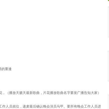
睛的重逢
声片花，（播放天籁天最新歌曲，片花播放歌曲名字要发广播告知大家）
阳
备，工作人员就位，递麦最后确认晚会演员马甲。要所有晚会工作人员进