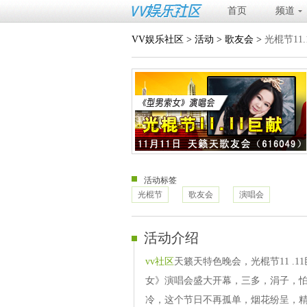
首页
频道
VV娱乐社区
>
活动
>
歌友会
>
光棍节11
活动标签
光棍节
歌友会
演唱会
活动介绍
vv社区
天籁天特色晚会，光棍节11 .
女》演唱会盛大开幕，三多，涓子，
冷，这个节日不再孤单，烟花纷呈，