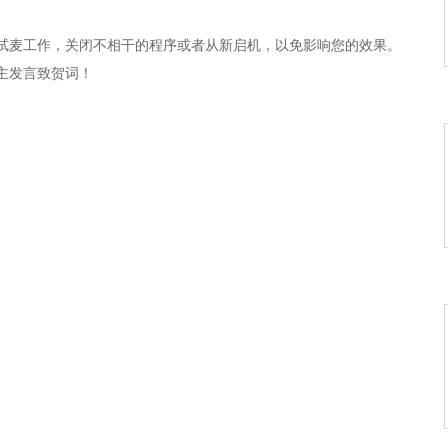
试麦工作，关闭不相干的程序或者从新启机，以免影响您的效果。
己
主发言致贺词！
眼中
着泪