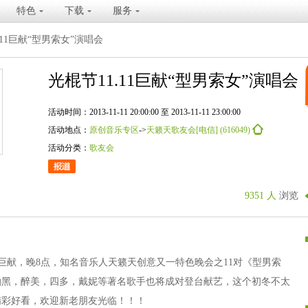
特色
下载
服务
.11巨献“型男索女”演唱会
光棍节11.11巨献“型男索女”演唱会
活动时间：2013-11-11 20:00:00 至 2013-11-11 23:00:00
活动地点：
原创音乐专区
->
天籁天歌友会[电信] (616049)
活动分类：
歌友会
9351 人
浏览
11巨献，晚8点，知名音乐人天籁天创意又一特色晚会之11对《型男索
怕黑，醉美，四多，戴妮等著名歌手也将成对登台献艺，这个初冬不太
精彩好看，欢迎新老朋友光临！！！