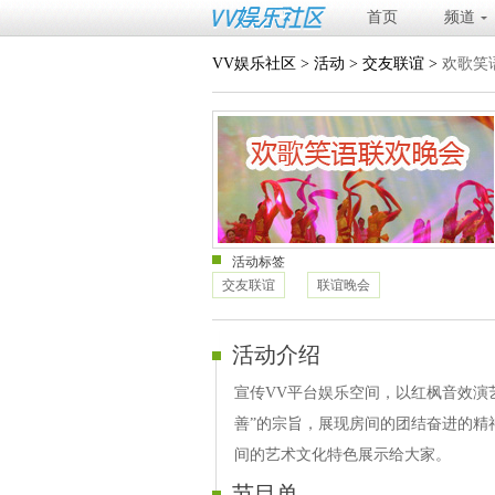
首页
频道
VV娱乐社区
>
活动
>
交友联谊
>
欢歌笑
活动标签
交友联谊
联谊晚会
活动介绍
宣传VV平台娱乐空间，以红枫音效演
善”的宗旨，展现房间的团结奋进的精
间的艺术文化特色展示给大家。
节目单