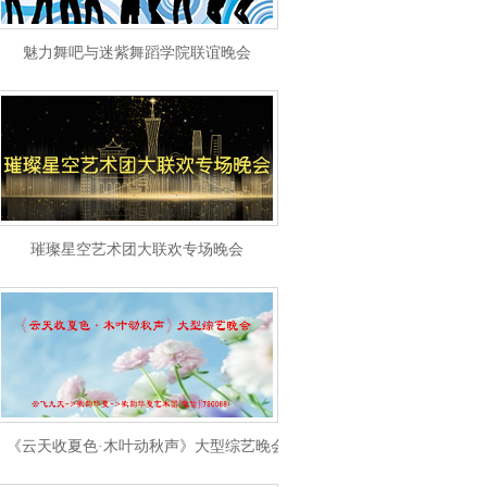
魅力舞吧与迷紫舞蹈学院联谊晚会
璀璨星空艺术团大联欢专场晚会
《云天收夏色·木叶动秋声》大型综艺晚会