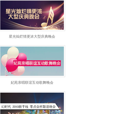
星光灿烂情更浓大型庆典晚会
妃苑亲唱联谊互动歌舞晚会