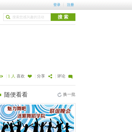
登录
注册
|
|
|
1 人
喜欢
分享
评论
随便看看
换一批