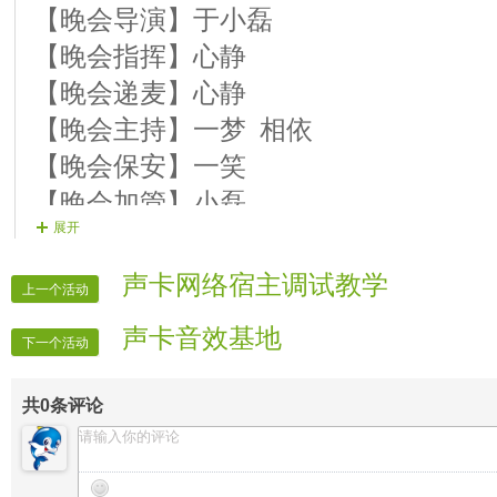
【晚会导演】于小磊
【晚会指挥】心静
【晚会递麦】心静
【晚会主持】一梦 相依
【晚会保安】一笑
【晚会加管】小磊
展开
【晚会片花】大哥1 胖嫂2 珍惜3
【晚会迎宾】全体管理
声卡网络宿主调试教学
上一个活动
声卡音效基地
下一个活动
共
0
条评论