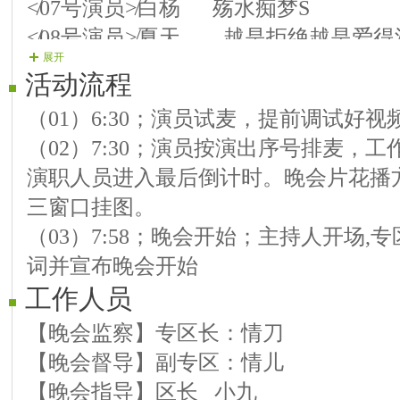
≮07号演员≯白杨 殇水痴梦S
≮08号演员≯夏天 越是拒绝越是爱得
展开
≮09号演员≯情歌 快乐老家
活动流程
≮10号演员≯龙女 映山红
（01）6:30；演员试麦，提前调试好
中场舞
（02）7:30；演员按演出序号排麦，
春天 夏天 秋天
演职人员进入最后倒计时。晚会片花播
滑摇
三窗口挂图。
≮11号演员≯天狼 没有你陪伴我真的
（03）7:58；晚会开始；主持人开场
≮12号演员≯意境 浏阳河
词并宣布晚会开始
≮13号演员≯冬青 军中绿花
工作人员
≮14号演员≯ 子馨 梦中想着你
【晚会监察】专区长：情刀
【晚会督导】副专区：情儿
≮15号演员≯冰儿 遇见你是我的缘
【晚会指导】区长 小九