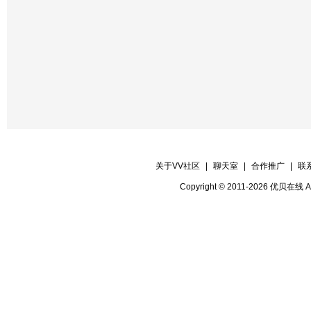
【备用片花】自然 高阳
【晚会录像】官方录象部
【晚会报道】官方记者部
关于VV社区
|
聊天室
|
合作推广
|
联
Copyright © 2011-2026 优贝在