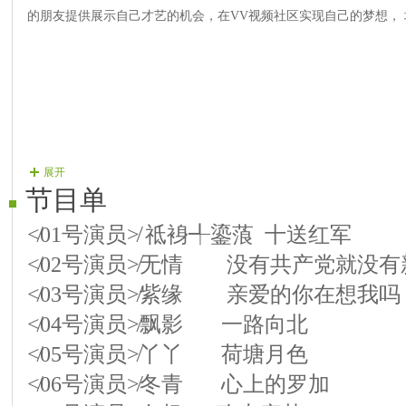
的朋友提供展示自己才艺的机会，在VV视频社区实现自己的梦想， 
展开
节目单
≮01号演员≯ 祗裑╃鎏蒗 十送红军
≮02号演员≯无情 没有共产党就没有
≮03号演员≯紫缘 亲爱的你在想我吗
≮04号演员≯飘影 一路向北
≮05号演员≯丫丫 荷塘月色
≮06号演员≯冬青 心上的罗加