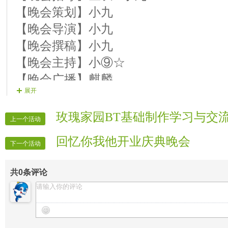
≮16号演员≯心儿 我的唇吻不到我爱
【晚会策划】小九
≮17号演员≯歪歪 南泥湾
【晚会导演】小九
≮18号演员≯天骄 红红的日子
【晚会撰稿】小九
≮19号演员≯乐观 想着你的好 S
【晚会主持】小⑨☆
【晚会广播】麒麟
展开
≮20号演员≯秋意 十送红军(伴奏)
【片花制作】水☆晶 小九
≮21号演员≯ 咖啡 微山湖(
【晚会递麦】小九
玫瑰家园BT基础制作学习与交
上一个活动
≮22号演员≯捌楼 有你陪伴我真的好
【晚会插麦】子馨
回忆你我他开业庆典晚会
≮23号演员≯远方 你是我最爱的人 S
【晚会保安】所长
下一个活动
结束舞 慢摇 舞蹈者 乱舞
【晚会迎宾】所有管理
共
0
条评论
【一麦片花】平凡
【二麦片花】电脑
【三麦片花】娇娇