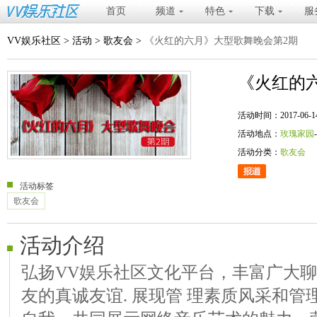
首页
频道
特色
下载
服
VV娱乐社区
>
活动
>
歌友会
>
《火红的六月》大型歌舞晚会第2期
《火红的
活动时间：2017-06-14 20
活动地点：
玫瑰家园
活动分类：
歌友会
活动标签
歌友会
活动介绍
弘扬VV娱乐社区文化平台，丰富广大
友的真诚友谊. 展现管 理素质风采和