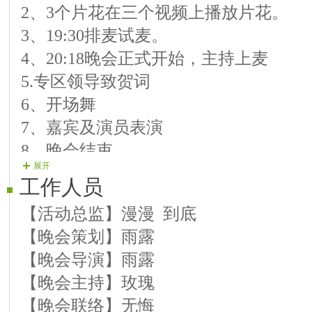
2、3个片花在三个视频上播放片花。
【06号演员】无语 歌曲《无奈的思绪
3、19:30排麦试麦。
【07号演员】月亮 歌曲《爱情围城》
4、20:18晚会正式开始，主持上麦
【08号演员】雪儿 歌曲《别让我失去
5.专区领导致贺词
【09号演员】无悔 歌曲《长长路慢慢
6、开场舞
【10号演员】不失高雅 歌曲《寻水的
7、嘉宾及演员表演
8、晚会结束
展开
工作人员
【活动总监】漫漫 到底
【晚会策划】雨露
【晚会导演】雨露
【晚会主持】玫瑰
【晚会联络】无悔