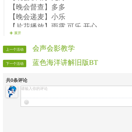
【晚会督查】多多
【晚会递麦】小乐
【片花播放】雨露 可乐.开心
展开
【晚会广播】可乐
【片花制作】漫漫
会声会影教学
上一个活动
蓝色海洋讲解旧版BT
下一个活动
共
0
条评论