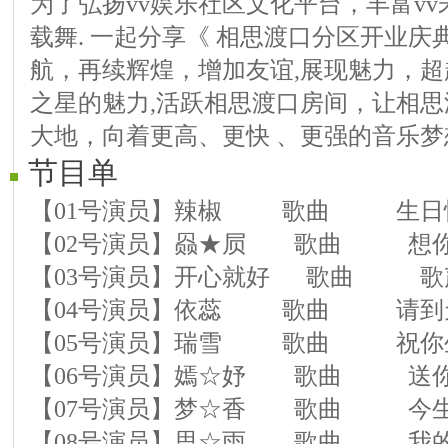
为了弘扬vv娱乐社区文化平台，丰富v
载舞. 一起分享《 相思渡口分区开业庆
航，再续辉煌，增加友谊,展现魅力，
之星的魅力,活跃相思渡口房间，让相
大地，向着更高、更快 、更强的音乐
节目单
【01号演员】辣椒 歌曲 生
【02号演员】赑★屃 歌曲 想
【03号演员】开心就好 歌曲 歌
【04号演员】依蕊 歌曲 请到
【05号演员】瑞雪 歌曲 祝你
【06号演员】嫣☆妤 歌曲 送你
【07号演员】梦☆香 歌曲 今生
【08号演员】思☆雨 歌曲 我的