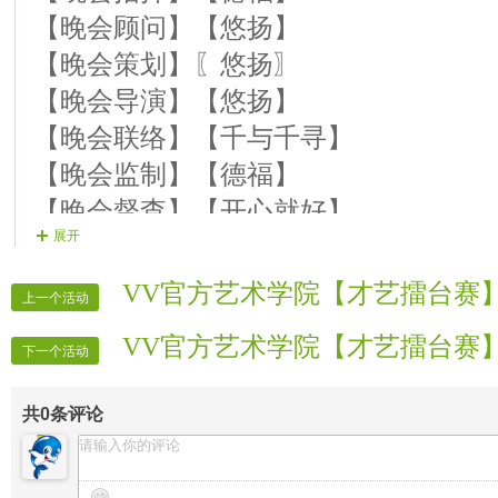
【晚会顾问】【悠扬】
【晚会策划】〖悠扬〗
【晚会导演】【悠扬】
【晚会联络】【千与千寻】
【晚会监制】【德福】
【晚会督查】【开心就好】
展开
【晚会递麦】〖心雨〗
【晚会护麦】〖思雨】
VV官方艺术学院【才艺擂台赛
上一个活动
【晚会协调】〖悠扬〗
VV官方艺术学院【才艺擂台赛
【晚会广播】〖悠扬〗
下一个活动
【片花制作】【梦欢】【欲晓】 【繁
共
0
条评论
【晚会主持】【雪域】〖竹儿〗
【晚会片花】〖欲晓〗〖梦欢〗 〖繁