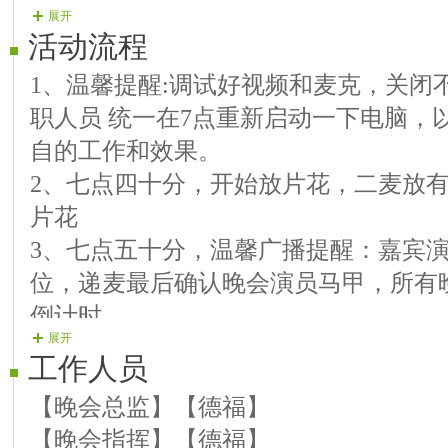
展开
【08号演员】悠☆扬 歌曲 永
活动流程
【09号演员】笑★语 歌曲 空
1、温馨提醒:调试好视频和麦克，关闭
【10号演员】与你同行 歌曲 心
职人员 统一在7点重新启动一下电脑，
【11号演员】心☆静 歌曲 腮
自的工作和效果。
【12号演员】慢步沙滩 歌曲 中
2、七点四十分，开始放片花，二麦放
【13号演员】知心 歌曲 夜深
片花
【14号演员】秀秀 歌曲 甘心
3、七点五十分，温馨广播提醒：嘉宾
【15号演员】冰雕玫瑰 歌曲 今
位，递麦最后确认晚会演员马甲，所有
【16号演员】拐弯遇见你 歌曲 
倒计时。
【17号演员】孤★狼 歌曲 我的
展开
4、主持人入场5、区领导致贺词
【18号演员】心碎 歌曲 最真
工作人员
6、主持人宣布 （晚会开始）（烟花爆
【19号演员】喜☆贝儿 歌曲 天
【晚会总监】【德福】
7、晚会演出序列（节目开始）
【晚会指挥】【德福】
8、主持闭幕词 （晚会结束）