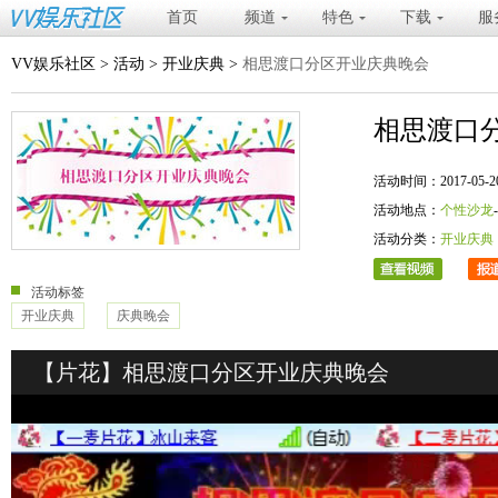
首页
频道
特色
下载
服
VV娱乐社区
>
活动
>
开业庆典
>
相思渡口分区开业庆典晚会
相思渡口
活动时间：2017-05-20 20
活动地点：
个性沙龙
活动分类：
开业庆典
活动标签
开业庆典
庆典晚会
【片花】相思渡口分区开业庆典晚会