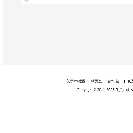
【晚会迎宾】〖全体管理〗
【晚会广播】【艳楠】
【晚会录像】〖vv录像老师〗
【晚会秩序】【全体管理】
关于VV社区
|
聊天室
|
合作推广
|
联
Copyright © 2011-2026 优贝在