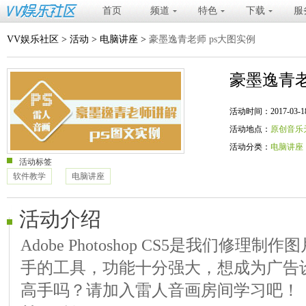
首页
频道
特色
下载
服
VV娱乐社区
>
活动
>
电脑讲座
>
豪墨逸青老师 ps大图实例
豪墨逸青老
活动时间：2017-03-18 20
活动地点：
原创音乐
活动分类：
电脑讲座
活动标签
软件教学
电脑讲座
活动介绍
Adobe Photoshop CS5是我们修
手的工具，功能十分强大，想成为广告
高手吗？请加入雷人音画房间学习吧！