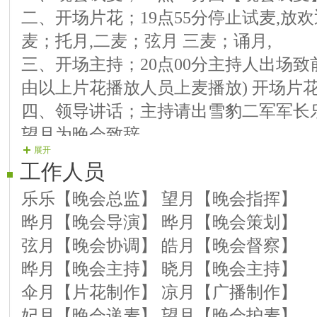
二、开场片花；19点55分停止试麦,放欢
【09演员】揽月 口琴演奏 《美丽的心
麦；托月,二麦；弦月 三麦；诵月,
【10演员】好月 京剧 《梦北京》
三、开场主持；20点00分主持人出场致前
【11演员】笛月 演唱 《吉祥雪莲》
由以上片花播放人员上麦播放) 开场片花
【12演员】聖月 演唱 《最美的歌献给
四、领导讲话；主持请出雪豹二军军长
第三篇章 祥和百家万事兴
望月为晚会致辞。
【13演员】含月 演唱 《和谐中国》
展开
五、节目表演；晚会演员按篇章节目单
【14演员】王月 演唱 《国泰民安》
工作人员
本篇章节目表演完毕。
【15演员】皓月 演唱 《你幸福我祝福
乐乐【晚会总监】 望月【晚会指挥】
六、尾声主持：两位主持人分别上一、
【16演员】籣月 演唱 《祖国是我永远
晔月【晚会导演】 晔月【晚会策划】
出结束片花。
【17演员】茶月 演唱 《和谐大中国》
弦月【晚会协调】 皓月【晚会督察】
七、结束片花：晚会结束一二三麦连图
【18演员】茜月 演唱 《我的祖国》
晔月【晚会主持】 晓月【晚会主持】
第四篇章 美丽中国向未来
伞月【片花制作】 凉月【广播制作】
【19演员】雅月 演唱 《祖国你好》
妃月【晚会递麦】 望月【晚会护麦】