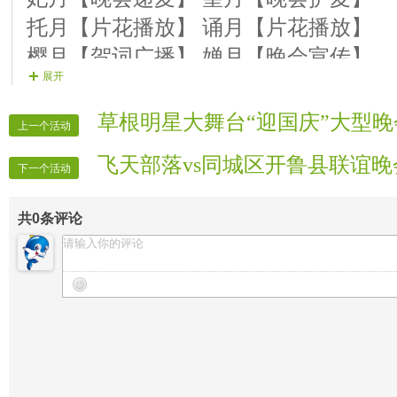
【20演员】圆月 演唱 《中国梦》
托月【片花播放】 诵月【片花播放】
【21演员】满月 演唱 《我的中国》
樱月【贺词广播】 婵月【晚会宣传】
【22演员】晔月 演唱 《我用歌声拥抱
展开
清月【晚会迎宾】 彩月【晚会迎宾】
【23演员】望月 演唱 《祖国我的最爱
笙月【晚会迎宾】 赞月【晚会迎宾】
草根明星大舞台“迎国庆”大型晚
【24演员】冰月 演唱 《永远的爱恋》
上一个活动
飞天部落vs同城区开鲁县联谊晚
下一个活动
共
0
条评论