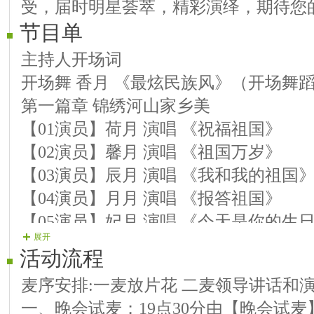
受，届时明星荟萃，精彩演绎，期待您
节目单
主持人开场词
开场舞 香月 《最炫民族风》（开场舞
第一篇章 锦绣河山家乡美
【01演员】荷月 演唱 《祝福祖国》
【02演员】馨月 演唱 《祖国万岁》
【03演员】辰月 演唱 《我和我的祖国
【04演员】月月 演唱 《报答祖国》
【05演员】妃月 演唱 《今天是你的生
展开
【06演员】瞭月 演唱 《我们的祖国歌
活动流程
第二篇章 百花争艳民族情
麦序安排:一麦放片花 二麦领导讲话和
【07演员】弦月 朗诵 《红旗颂》
一、晚会试麦；19点30分由【晚会试
【08演员】踏月 演唱 《国家》