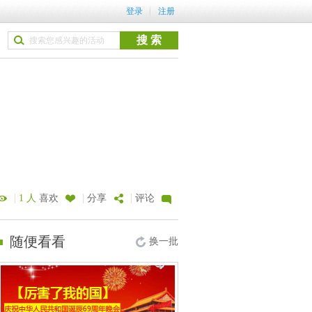
登录
注册
|
|
|
1 人
喜欢
分享
评论
随便看看
换一批