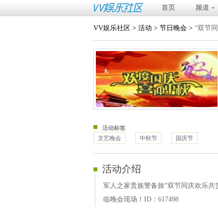
首页
频道
VV娱乐社区
>
活动
>
节日晚会
>
“双节
活动标签
文艺晚会
中秋节
国庆节
活动介绍
军人之家贵族警备旅“双节同庆欢乐共
临晚会现场！ID：617498