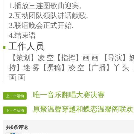
1.播放三连图歌曲迎宾。
曲 套马杆 27.老头 歌曲 别问我是谁 28
2.互动团队领队讲话献歌.
3.联谊晚会正式开始.
4.结束语
工作人员
【策划】凌 空【指挥】画 画 【导演】
持】迷 雾【撰稿】凌 空【广播】丫 头
画 画
唯一音乐翻唱大赛决赛
上一个活动
原聚温馨穿越和蝶恋温馨阁联欢
下一个活动
共
0
条评论