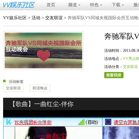
首页
频道
特色
下载
服
VV娱乐社区
>
活动
>
交友联谊
>
奔驰军队VS同城央视国际会所互动晚
奔驰军队
活动时间：2013-08-30 20
活动地点：
VV秀点
活动分类：
交友联谊
活动标签
交友联谊
联谊晚会
【歌曲】一曲红尘-伴你