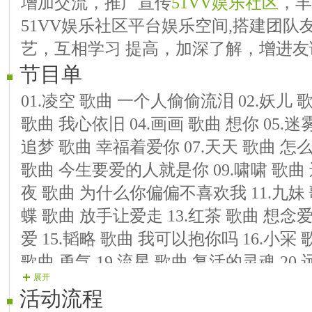
增加交流，推广宣传
51VV娱乐社区
，丰
51VV娱乐社区平台娱乐空间,搭建团
艺，互相学习 提高，加深了解，增进
节目单
01.凌空 歌曲 一个人偷偷流泪 02.妖儿 
歌曲 我心依旧 04.画画 歌曲 想你 05.迷
追梦 歌曲 幸福着爱你 07.天天 歌曲 怎
歌曲 今生要爱的人就是你 09.啸啸 歌曲 
夜 歌曲 为什么你偏偏不喜欢我 11.九妹 
蝶 歌曲 放手让爱走 13.红茶 歌曲 想念爱
爱 15.韬略 歌曲 我可以抱你吗 16.小冞 
歌曲 勇气 19.流星 歌曲 复活的灵魂 20
展开
21.银杉 歌曲 摇太阳 22.刚子 歌曲 爱的
活动流程
家乡 24.王子 歌曲 幸福着爱你 25.无爱 