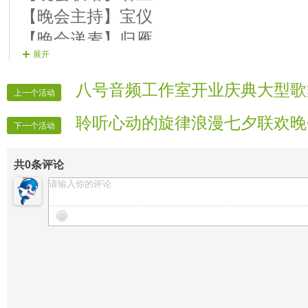
【晚会主持】宝仪
【晚会递麦】归雁
展开
【晚会片花】小月 相依 冰块
【晚会广播】美人 清楚
八号音频工作室开业庆典大型歌
上一个活动
【晚会安保】房间所有男管理
聆听心动的旋律浪漫七夕联欢晚
【晚会迎宾】所有房间女管理
下一个活动
共
0
条评论