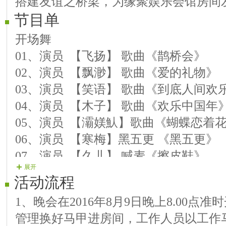
搭建友谊之桥梁，为缘聚娱乐会馆房间
节目单
开场舞
01、演员 【飞扬】 歌曲《鹊桥会》
02、演员 【飘渺】 歌曲《爱的礼物》
03、演员 【笑语】 歌曲《到底人间欢
04、演员 【木子】 歌曲《欢乐中国年
05、演员 【灞媄魜】歌曲《蝴蝶恋着
06、演员 【寒梅】黑五更 《黑五更》
07、演员 【久儿】 喊麦《擦皮鞋》
展开
08、演员 【雪狼】 歌曲《忘不了你的
活动流程
09、演员 【君上】 歌曲《龙宝我爱你
1、晚会在2016年8月9日晚上8.00点
10、演员 【流星】 舞蹈《马背上的情
管理换好马甲进房间，工作人员以工作
11、演员 【紫默】歌曲《把你等待》