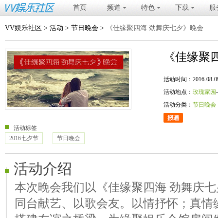
首页
频道
特色
下载
服
VV娱乐社区
>
活动
>
节日晚会
>
《佳缘聚四海 劲舞庆七夕》晚会
《佳缘聚
活动时间：2016-08-09 20
活动地点：
玫瑰家园
活动分类：
节日晚会
活动标签
2016七夕节
节日晚会
活动介绍
本次晚会我们以《佳缘聚四海 劲舞庆
同台献艺、以歌会友。以情抒怀；真情