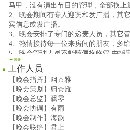
马甲，没有演出节目的管理，全部换上
12、演员 【蝴蝶兰】 歌曲《最美江南
2、晚会期间有专人迎宾和发广播，其
13、演员 【小月】 歌曲《我的吻不到
宾信息或发广播。
14、演员 【潇洒】 歌曲《甘心情愿爱
3、晚会安排了专门的递麦人员，其它
15、演员 【归雁】 歌曲《月下荡舟》
4、热情接待每一位来房间的朋友，多
16、演员 【开心】 歌曲《等你等了那
5、晚会管理人员不能随便抱临管,由指
17、演员 【狼】 歌曲《多想做你最爱
展开
18、演员 【隔壁】歌曲《希望今天遇
工作人员
【晚会指挥】幽☆雅
【晚会策划】归☆雁
【晚会总监】飘零
【晚会协调】有雨
【晚会制作】海韵
【晚会联络】君上