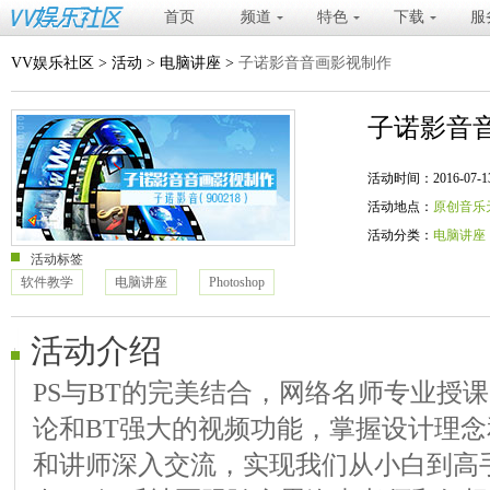
首页
频道
特色
下载
服
VV娱乐社区
>
活动
>
电脑讲座
>
子诺影音音画影视制作
子诺影音
活动时间：2016-07-13 20
活动地点：
原创音乐
活动分类：
电脑讲座
活动标签
软件教学
电脑讲座
Photoshop
活动介绍
PS与BT的完美结合，网络名师专业授课
论和BT强大的视频功能，掌握设计理
和讲师深入交流，实现我们从小白到高