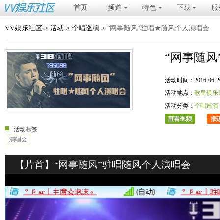
首页
频道
特色
下载
服
VV娱乐社区
>
活动
>
个唱巡演
>
“网事随风”驻唱★随风个人演唱会
“网事随风
活动时间：2016-06-26 20
活动地点：
歌皇俱乐
活动分类：
个唱巡演
活动标签
演唱会
【片首】“网事随风”驻唱随风个人演唱会