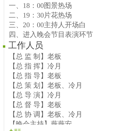
一、18：00图景热场
歌曲：《夕阳醉了》 …………………
二、19：30片花热场
βar丨驻唱★随风。
三、20：00主持人开场白
歌曲：《奔放的旋律》 人鬼情未了主
四、进入晚会节目表演环节
βar丨驻唱★随风。
工作人员
歌曲：《phone杀令》 ………………
βar丨嘉宾☆甜月。
【总 监 制】老板
歌曲：《绝对是个梦》 ………………
【总 指 挥】冷月
βar丨嘉宾☆甜月。
【总 指 导】老板
第二篇章
【总 策 划】老板、冷月
歌曲：《月半小夜曲》 ………………
【总 导 演】冷月
βar丨驻唱★随风。
【总 督 导】老板
歌曲：《黄昏放牛》 …………………
【总 协 调】老板、冷月
βar丨驻唱★随风。
【晚会主持】薇薇安
展开