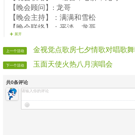
【晚会顾问】: 龙哥
【晚会主持】：满满和雪松
【晚会联络】：平淡，龙哥
展开
【晚会保安】：风，杰哥
【晚会片花】：【晚会片花】荷花 〖晚
金视觉点歌房七夕情歌对唱歌舞
上一个活动
花】梦林
玉面天使火热八月演唱会
【晚会递麦】：〖晚会递麦〗红酒 【
下一个活动
【晚会广播】：【晚会广播】阿偉 松江
共
0
条评论
【晚会迎宾】：〖晚会迎宾〗红酒 【