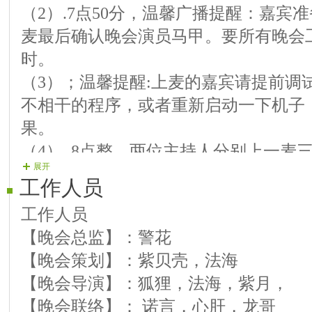
（2）.7点50分，温馨广播提醒：嘉宾
10、清风：红尘情歌
麦最后确认晚会演员马甲。要所有晚会
11、龙哥：军中绿花
时。
12、雨思：我的快乐就是想你
（3）；温馨提醒:上麦的嘉宾请提前调
13、杏儿： 一生只爱你一人
不相干的程序，或者重新启动一下机子
14、常乐：我是否也在你心中
果。
15、禧妃：有你真好
（4）. 8点整，两位主持人分别上一麦
16、开心：欢聚一堂
展开
主持人代表房间领导欢迎友所有参加晚
工作人员
致辞：
工作人员
【晚会总监】：警花
【晚会策划】：紫贝壳，法海
【晚会导演】：狐狸，法海，紫月，
【晚会联络】： 诺言，心肝，龙哥