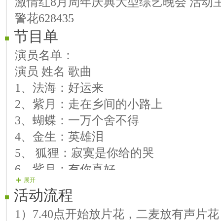
激情红8月周年庆典大型综艺晚会 活动
警花628435
节目单
演员名单：
演员 姓名 歌曲
1、法海：好运来
2、紫月：走在乡间的小路上
3、蝴蝶：一万个舍不得
4、金生：英雄泪
5、 狐狸：寂寞是你给的哭
6、紫月：有你真好
展开
7、紫贝壳：我是否也在你心中
活动流程
8、醉清风：等会看眼
1）7.40点开始放片花，二麦放有声片
9、如环：一生只爱一人