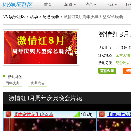
首页
频道
特色
下载
服
VV娱乐社区
>
活动
>
纪念晚会
>
激情红8月周年庆典大型综艺晚会
激情红8
活动时间：2013-08-12 20
活动地点：
艺术天地
活动分类：
纪念晚会
活动标签
周年庆典
庆典晚会
激情红8月周年庆典晚会片花