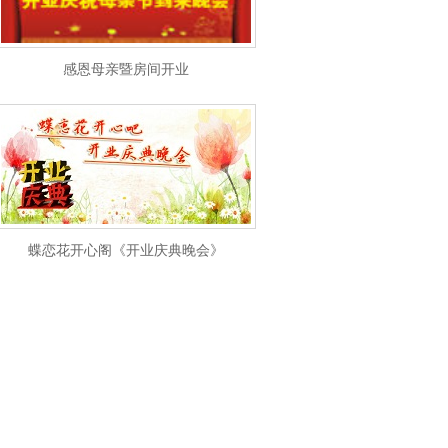
感恩母亲暨房间开业
蝶恋花开心阁《开业庆典晚会》