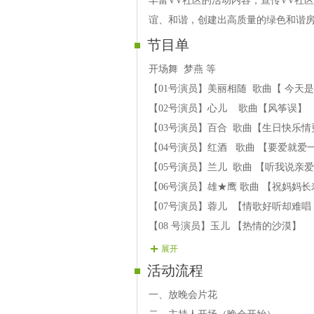
丰富VV社区的活动内容，宣传VV社
谊、和谐，创建出高质量的绿色和谐
节目单
开场舞 梦燕 等
【01号演员】美丽相随 歌曲【 今天
【02号演员】心儿 歌曲【风筝误】
【03号演员】百合 歌曲【生日快乐情
【04号演员】红酒 歌曲 【要爱就爱
【05号演员】兰儿 歌曲 【听我说亲
【06号演员】雄★鹰 歌曲 【祝妈妈长
【07号演员】蓉儿 【情歌好听却难唱
【08 号演员】玉儿 【热情的沙漠】
中场舞 心魔
展开
【09号演员】馨 雨 歌曲【重要的事
活动流程
【10号演员】晨曦 歌曲【当你老了】
一、放晚会片花
【11号演员】枫叶 歌曲 【生日快乐