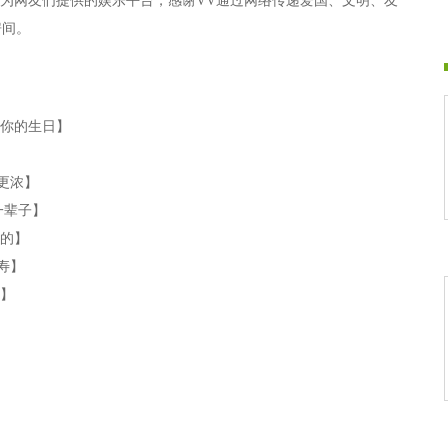
区为网友们提供的娱乐平台，感谢VV通过网络传递爱国、文明、友
房间。
是你的生日】
更浓】
一辈子】
爱的】
寿】
 】
情要说三遍】
花正艳】