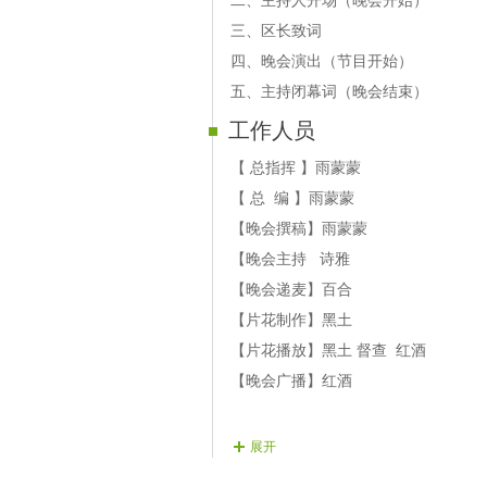
二、主持人开场（晚会开始）
【12号演员】白雪 歌曲【昨夜我又梦
三、区长致词
【13号演员】密码 歌曲 【今生陪你
四、晚会演出（节目开始）
【14号演员】冰冰 歌曲【真的爱的
五、主持闭幕词（晚会结束）
【15号演员】酷哥 歌曲【走天涯】
工作人员
【16号演员】幽雅 歌曲【美丽的草
【17号演员】涛涛 歌曲 【牵绊一生
【 总指挥 】雨蒙蒙
【18号演员】扬扬 歌曲【爱在思金
【 总 编 】雨蒙蒙
【19号演员】幻想 歌曲【从未这样心
【晚会撰稿】雨蒙蒙
【20号演员】冰红茶 歌曲 【我的祝
【晚会主持 诗雅
【21号演员】相知 歌曲【没有你陪
【晚会递麦】百合
【22号演员】微笑 歌曲【月光下的你
【片花制作】黑土
【片花播放】黑土 督查 红酒
【晚会广播】红酒
展开