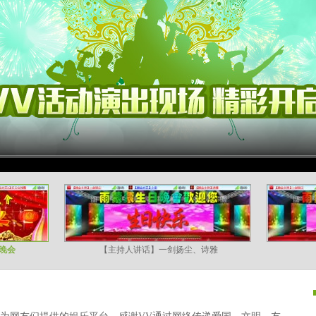
晚会
【主持人讲话】一剑扬尘、诗雅