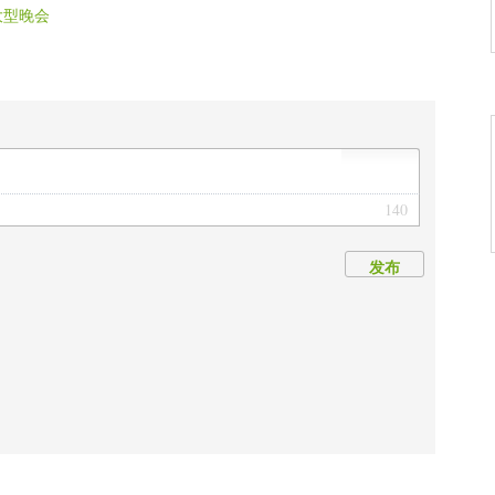
大型晚会
140
发布