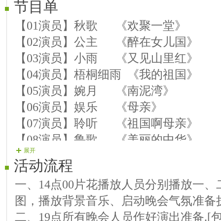
节目单
【01演员】秋歌 《欢聚一堂》
【02演员】公主 《醉在女儿国》
【03演员】小雨 《又见山里红》
【04演员】梧桐细雨 《我的祖国》
【05演员】婉月 《南泥湾》
【06演员】娱乐 《母亲》
【07演员】聆听 《祖国啊母亲》
【08演员】鲁歌 《美丽的中华》
展开
【09演员】园丁 《我们是工农子弟
活动流程
【10演员】秋叶红 《祝酒歌》
一、14点00片花播放人员分别播放一
【11演员】花语 《火苗》
图，播放背景音乐、启动晚会气氛准备
【12演员】潇洒 《最痛的人》
二、19点所有晚会人员作好演出准备.[
【13演员】心缘 《望春风》