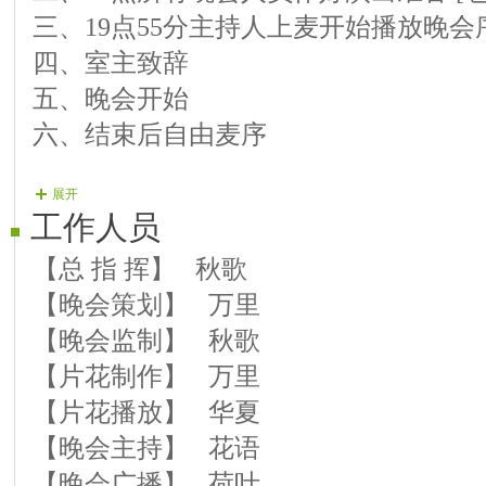
三、19点55分主持人上麦开始播放晚会
【14演员】秋怡 《红梅赞》
四、室主致辞
【15演员】轻舞 《草原之歌》
五、晚会开始
六、结束后自由麦序
展开
工作人员
【总 指 挥】 秋歌
【晚会策划】 万里
【晚会监制】 秋歌
【片花制作】 万里
【片花播放】 华夏
【晚会主持】 花语
【晚会广播】 荷叶