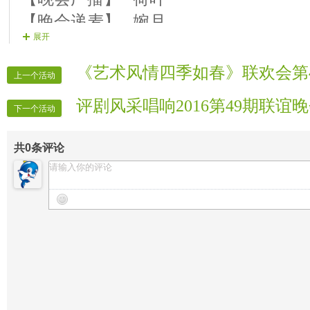
【晚会递麦】 婉月
展开
【晚会迎宾】 所有管理
《艺术风情四季如春》联欢会第
上一个活动
评剧风采唱响2016第49期联谊
下一个活动
共
0
条评论