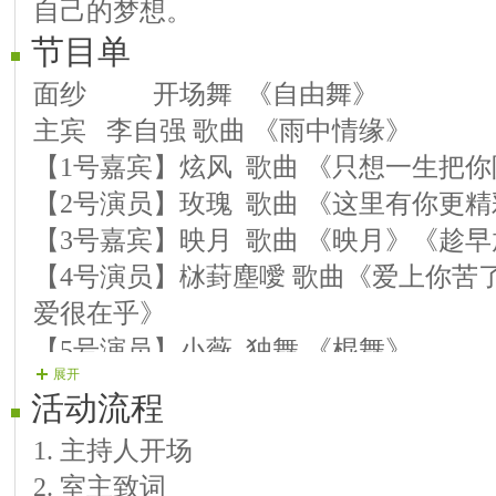
自己的梦想。
节目单
面纱 开场舞 《自由舞》
主宾 李自强 歌曲 《雨中情缘》
【1号嘉宾】炫风 歌曲 《只想一生把你
【2号演员】玫瑰 歌曲 《这里有你更精
【3号嘉宾】映月 歌曲 《映月》《趁
【4号演员】栤葑塵噯 歌曲《爱上你苦
爱很在乎》
【5号演员】小薇 独舞 《棍舞》
展开
【6号演员】烟雨 歌曲 《半句承诺》
活动流程
【7号演员】阿牛 歌曲《红唇热吻》《
1. 主持人开场
【8号嘉宾】李宣 歌曲《分手了就别再
2. 室主致词
快快哭一场》