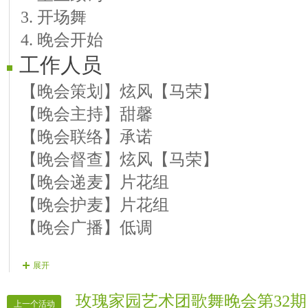
3. 开场舞
【9号演员】炫彩 歌曲《前门情思大碗
4. 晚会开始
【10号演员】摆摆 独舞《美人鱼》
工作人员
【11号演员】乖乖 歌曲《相思夜》《
【12号演员】灵魂心声 歌曲《舍不得
【晚会策划】炫风【马荣】
【13号演员】聿儿《忆军音》
【晚会主持】甜馨
【晚会联络】承诺
【晚会督查】炫风【马荣】
【晚会递麦】片花组
【晚会护麦】片花组
【晚会广播】低调
展开
玫瑰家园艺术团歌舞晚会第32期
上一个活动