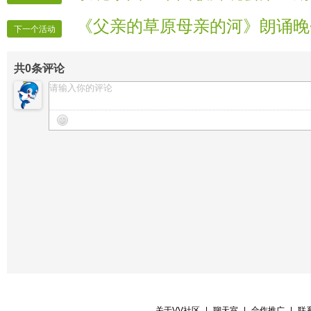
《父亲的草原母亲的河》朗诵晚
下一个活动
共
0
条评论
关于VV社区
|
聊天室
|
合作推广
|
联