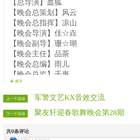
【总导演】血狐
5、晚会正式开始，主持和片花下麦，
16演员:寒风：《醉乡》二麦
【晚会总策划】风云
6、开场舞结束后，两位主持同时上麦主
17演员;品读：《春暖花开》三麦：歌
【晚会总指挥】凉山
按预定节目进入晚会第一篇章【感谢春
18演员:心灵：《向天再借五百年》三麦
【晚会导演】佳☆垚
天】第三篇章【拥抱春天】。
第三篇章《拥抱春天》
【晚会副导】珊☆瑚
7、全部节目结束后，主持人放麦，宣
开场舞蹈：云朵《蝶儿飞》
【晚会主任】品茶
8、结束后三个麦同时上片花，同时2麦
19演员: 心路：《共和国的春天》二麦
【晚会总编】雨儿
满结束，走正常麦序。
20演员：云朵：《欢天喜地》二麦
【晚会总监】千惠
21演员：海洋：《乘着歌声的翅膀》二
展开
【晚会总协】品味
22演员：余香：《你让我感动》二麦
【晚会协调】画儿
军警文艺KX音效交流
23演员：寻歌：《桃花魂》二麦
上一个活动
【晚会助理】月亮
24演员：含烟：《梦里水乡》一麦
聚友轩迎春歌舞晚会第28期
【晚会协调】品读
下一个活动
25演员：风云：《我是一条小河》
【晚会助理】缘运
26演员：珊瑚：《云淡风轻的日子》二
共
0
条评论
【晚会指导】春阳