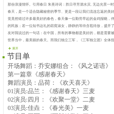
那份浪漫情怀。引用春日 朱熹诗词：胜日寻芳泗水滨, 无边光景一时
春天，是一个适合隐藏秘密的季节、更是一段让我们流连忘返的美
觉竟然错过许多最美好的春色，春天像一位勤劳早起的金鸡报晓，
的民族；若一位知书达礼的窈窕淑女，静静的等待含苞待放，盛开
友对我说过的一句话：在中国，所有的事物都是美好的，都是需要
世界当中，最美丽的春天。而我们独立三军，《三军独立团》全体
国怀抱里在军人之家，独立三军这块土地上，播种.耕耘.让独立三
展开
节目单
这块土地上生根发芽，开花结果。
开场舞蹈：乔安娜组合：《风之诺语》
第一篇章《感谢春天》
舞蹈演员：品荷：《欢天喜天》
01演员:品兰：《感谢春天》三麦
02演员:四月：《欢聚一堂》二麦
03演员:佳垚：《春光美》一麦