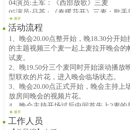
04演员:王军：《西部放歌》三麦
05演员:品茶 : 《春暖花开》三麦：歌
展开
06演员:游侠：《云在飞》三麦
活动流程
07演员:千慧：《越走路越宽》三麦
1、晚会20.00点整开始，晚18.30分
08演员:春阳：《幸福相伴到永远》三麦
的主题视频三个麦一起上麦拉开晚会的
第二篇章《走进春天》
试麦。
舞蹈演员：心路：舞蹈节目《 三月红》
2、晚19.50分三个麦同时开始滚动播放
09演员:春琳：《走进春天》三麦
型联欢的片花，进入晚会临场状态。
10悠闲:葫芦丝演奏【欢歌炫舞】二麦
3、晚会20.00点正式开始，晚会主持上
11演员:湘湘：《春姑娘的歌声》一麦
放房间晚会的视频片花。
12演员:河山：《离别草原》三麦
4、晚会主持开场过后中间首先上2麦的
13演员:雨儿：《江南梦》三麦
展开
词，分区长夏婕为我们晚会祝贺词，房
14演员:北江：《白天的月亮》三麦
工作人员
贺词，晚会主持宣布晚会开始。
15演员:桃红：《中国瓷》一麦