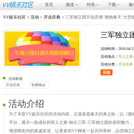
首页
频道
特色
下载
服
VV娱乐社区
>
活动
>
开业庆典
>
三军独立团开业庆典“拥抱春天”大型
三军独立
活动时间：2016-04-21 20
活动地点：
军人之家
活动分类：
开业庆典
活动标签
开业庆典
歌舞晚会
活动介绍
为了丰富VV娱乐社区的活动内容，正值喜迎春天到来之际；以《拥
平台，展示一路成长的军人之家-独立三军-三军独立团的亲和魅力
增进聊友间的真诚友谊。让更多的VV聊友一起共同举杯，品尝独立