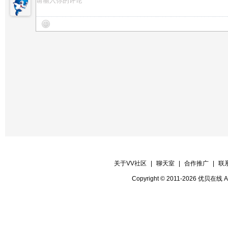
27演员：真真：《黄河水车》二麦
【晚会联络】燕子
28演员：梧桐：《我们的中国梦》二麦
【晚会主持】溜溜
【晚会主持】秋语
【背景制作】凉山
【片花制作】七小
【晚会场景】品荷
【晚会监督】北江
【晚会督察】队长：绿洲：缘运：鱼王
【晚会片花】花开：佳垚：珊瑚：品荷
运
关于VV社区
|
聊天室
|
合作推广
|
联
【晚会护麦】风云：品茶：花开：品味;
Copyright © 2011-2026 优贝在
【晚会广播】凉山
【晚会递麦】品梅.品茶.品品.品读