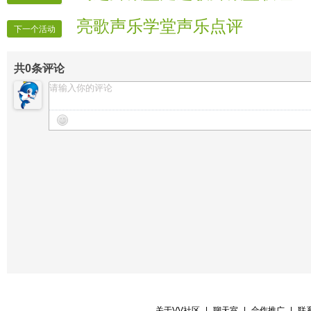
亮歌声乐学堂声乐点评
下一个活动
共
0
条评论
关于VV社区
|
聊天室
|
合作推广
|
联