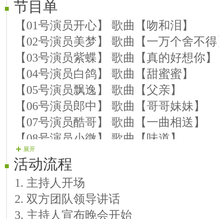
节目单
【01号演员开心】 歌曲【吻和泪】
【02号演员美梦】 歌曲【一万个舍不得
【03号演员紫蝶】 歌曲【真的好想你】
【04号演员白鸽】 歌曲【甜蜜蜜】
【05号演员飘逸】 歌曲【父亲】
【06号演员郎中】 歌曲【哥哥妹妹】
【07号演员酷哥】 歌曲【一曲相送】
【08号演员小微】 歌曲【味道】
展开
【09号演员如影】 歌曲【糊涂的爱】
活动流程
【10号演员等待】 歌曲【幸福的两个人
1. 主持人开场
【11号演员雪儿】 歌曲【只想一生陪你
2. 双方团队领导讲话
【12号演员如诗】 歌曲【风中花雨楼】
3. 主持人宣布晚会开始
【13号演员小雨】 歌曲【母亲】