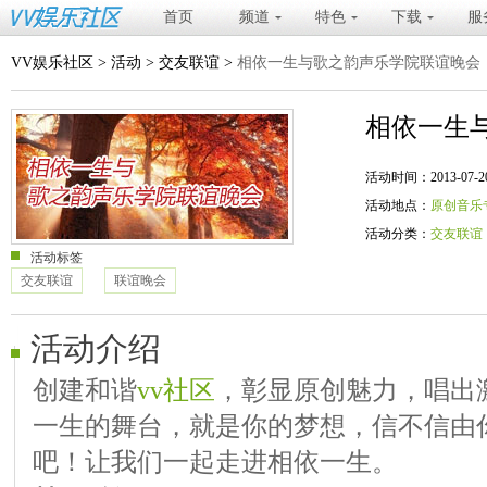
首页
频道
特色
下载
服
VV娱乐社区
>
活动
>
交友联谊
>
相依一生与歌之韵声乐学院联谊晚会
相依一生
活动时间：2013-07-20 20
活动地点：
原创音乐
活动分类：
交友联谊
活动标签
交友联谊
联谊晚会
活动介绍
创建和谐
vv社区
，彰显原创魅力，唱出
一生的舞台，就是你的梦想，信不信由
吧！让我们一起走进相依一生。