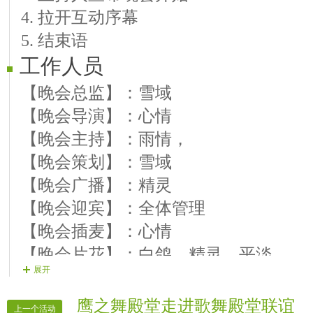
4. 拉开互动序幕
【14号演员笑笑】 歌曲【忘记你我做不
5. 结束语
【15号演员无语】 歌曲【别问我是谁】
工作人员
【16号演员缘分】 歌曲【前世今生的轮
【17号演员倾城】 歌曲【高原蓝】
【晚会总监】：雪域
【18号演员冷风】 歌曲【我被青春撞
【晚会导演】：心情
【19号演员萍儿】 歌曲【温柔与霸道】
【晚会主持】：雨情，
【20号演员不着调】 歌曲【走进新时代
【晚会策划】：雪域
【21号演员知心】 歌曲【最美还是我
【晚会广播】：精灵
【22号演员猫猫】 歌曲【封心锁爱】
【晚会迎宾】：全体管理
【23号演员咗笾】 歌曲【香吻留给心上
【晚会插麦】：心情
【24号演员海蓝】 歌曲【欢聚一堂】
【晚会片花】：白鸽、精灵、平淡
展开
【25号演员放牛娃】 歌曲【朗诵】
鹰之舞殿堂走进歌舞殿堂联谊
上一个活动