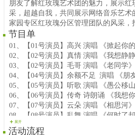
朋友了解红玫瑰艺术团的魅力，展示红
采，超越自我，共同展示网络音乐艺术
家园专区红玫瑰分区管理团队的风采，
节目单
01、【01号演员】高兴 演唱 《掀起你
02、【02号演员】真情 演唱 《我想静
03、【02号演员】毛哥 演唱 《老同学
04、【04号演员】余额不足 演唱 《
05、【05号演员】听歌 演唱 《愚公移
06、【06号演员】传奇 诗朗诵 《我想
07、【07号演员】云朵 演唱 《相思河
08、【08号演员】乱舞 演唱 《何时了
展开
09、【09号演员】瑛姑 演唱 《前门情
活动流程
10、【10号演员】苍龙 演唱 《我的柔