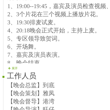
1、19:00--19:45，嘉宾及演员检查
11、【11号演员】有你 演唱 《不要让
2、3个片花在三个视频上播放片花。
12、【12号演员】沉默 演唱 《下马洒
3、19:30排麦试麦。
13、【13号演员】冰心 演唱《有份心
4、20:18晚会正式开始，主持上麦。
14、【14号演员】旺仔 演唱 《老地方
5、专区领导致贺词。
15、【15号演员】雨儿 演唱 《爱的过
6、开场舞。
16、【16号演员】白发魔女 演唱 《有
7、嘉宾及演员表演。
17、【17号演员】到底 演唱 《爱在身
8、晚会结束。
18、【18号演员】晚霞 演唱 《我
展开
19、【19号演员】港湾 演唱 《呼伦贝
工作人员
【晚会总监】到底
【晚会策划】雅凤
【晚会督导】港湾
【晚会导演】旺仔