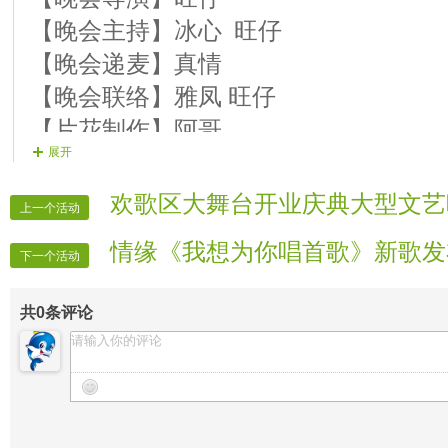
【晚会主持】冰心 旺仔
【晚会递麦】真情
【晚会联络】雅凤 旺仔
【片花制作】阿哥
展开
【晚会广播】媚媚
【晚会秩序】宝山
欢歌区大舞台开业庆典大型文艺
上一个活动
【晚会迎宾】全体管理
情缘《我想为你唱首歌》新歌发
下一个活动
共
0
条评论