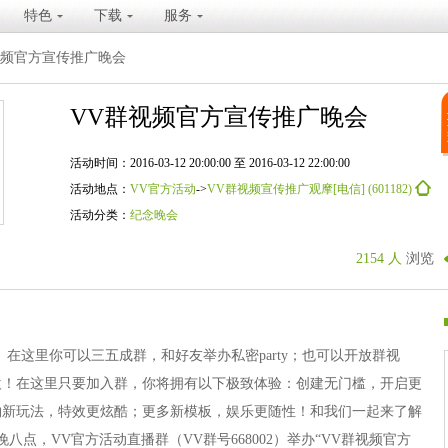
特色
下载
服务
视频官方宣传推广晚会
VV群视频官方宣传推广晚会
活动时间：2016-03-12 20:00:00 至 2016-03-12 22:00:00
活动地点：
VV官方活动
->
VV群视频宣传推广观摩[电信] (601182)
活动分类：
纪念晚会
2154 人
浏览
。在这里你可以三五成群，和好友举办私密party；也可以开放群视
欢！在这里只要加入群，你将拥有以下极致体验：创建无门槛，开启更
物新玩法，特效更炫酷；更多新模板，娱乐更随性！和我们一起来了解
晚八点，VV官方活动直播群（VV群号668002）举办“VV群视频官方