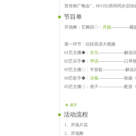
宣传推广晚会”，601182房间同步
节目单
开场舞：艺舞蹈◇┊
丹妮
---------
第一环节：玩转高清大视频
01艺主播◆┊
亦凡
--------------
02艺乐手◆┊
琴语
--------------
03艺主播◇┊半首歌--------------
04艺歌手◆┊
冷風
--------------
05艺主播◇┊燕子-----------------
第二环节：双麦互动零距离
展开
06艺乐手◇┊
蝶！
艺乐手◆┊
和谐
-
活动流程
07艺歌手◇┊简单----------------
1、开场片花
08艺主播◇┊
青衣
---------------
2、开场舞