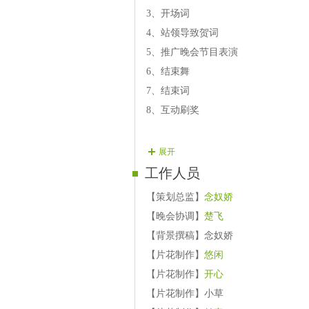
09艺歌手◆┊
红太阳
-------------
3、开场词
10艺歌手◇┊
唯美
---------------
4、站领导致贺词
5、推广晚会节目表演
第三环节：经典无缝三联麦
6、结束舞
11艺歌手◇┊
疯妃
-------------
7、结束词
12艺歌手◆┊
听风
---------------
8、互动刷奖
13艺主播◇┊
无花果
-------------
14艺舞蹈◇┊
虞瑶
-----------------枪
展开
15艺歌手◇┊倾诉----------------
工作人员
结束舞：艺舞蹈◇┊
【策划总监】
念奴娇
清闲
--------
【晚会协调】
楚飞
【背景撰稿】念奴娇
【片花制作】
悠闲
【片花制作】
开心
【片花制作】小草