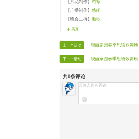
【片花制作】
柏寒
【广播制作】
悠闲
【晚会主持】
顺歌
【晚会主持】
多多
展开
【晚会统计】
雪儿
【晚会统计】
靓丽家园春季思语歌舞晚
雪柔
上一个活动
【晚会督查】冷魂
靓丽家园春季思语歌舞晚
下一个活动
【片花护麦】
蝶！
【片花护麦】
心馨
共
0
条评论
【片花护麦】
兰心
【片花护麦】
青衣
【片花护麦】
唯美
【晚会转播】无言
【晚会转播】
心情
【晚会转播】莲韵
【晚会录制】VV时报录制部