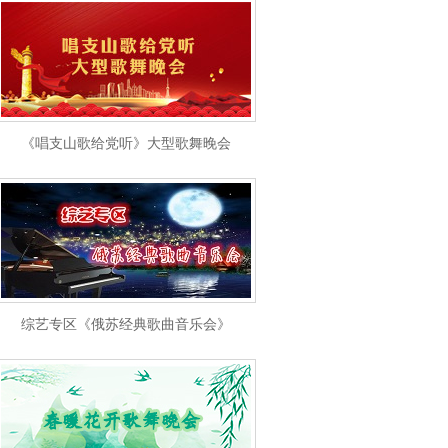
《唱支山歌给党听》大型歌舞晚会
综艺专区《俄苏经典歌曲音乐会》