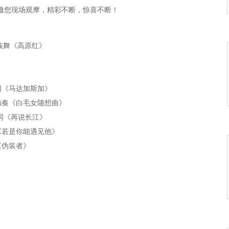
启动邀您现场观摩，精彩不断，惊喜不断！
---藏族舞《高原红》
---解说词《马达加斯加》
---口琴独奏《白毛女随想曲》
-解说词《再说长江》
---歌曲《若是你能遇见他》
配音《伪装者》
--葫芦丝二胡合奏《渔歌》
-歌曲《爱上民族风》
--歌曲《春色满园》