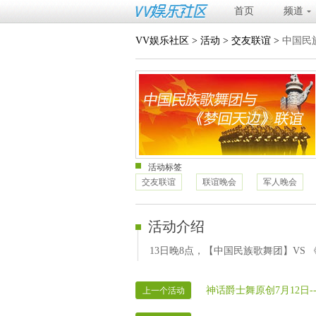
首页
频道
VV娱乐社区
>
活动
>
交友联谊
>
中国民
活动标签
交友联谊
联谊晚会
军人晚会
活动介绍
13日晚8点，【中国民族歌舞团】VS
神话爵士舞原创7月12日-
上一个活动