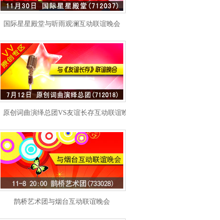
国际星星殿堂与听雨观澜互动联谊晚会
原创词曲演绎总团VS友谊长存互动联谊晚会
鹊桥艺术团与烟台互动联谊晚会