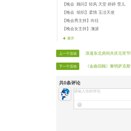
第三篇章：
【晚会 顾问】轻风 天堂 婷婷 雪儿
【13号演员】欢 心：歌曲《美好情
【晚会 组织】柔情 玉洁天使
【14号演员】小 英：歌曲《爱你无
【晚会男主持】向往
【15号演员】依 恋 你 歌曲《要爱
【晚会女主持】潕淚
【16号演员】燕 儿：歌曲《风雨兼
【片花 制作】柔情
展开
【17号演员】飘 香：歌曲《相逢就
【晚会 递麦】海贝
【18号演员】醋 坛 子：歌曲《下一
【晚会 片花】雪莲 阳光 童话
浪漫东北房间共庆元宵节
上一个活动
【晚会 广播】森恒
《金曲回顾》黎明萨克斯
下一个活动
【晚会 协调】柔情 少尉 静儿 阳光
【晚会 秩序】心疼
共
0
条评论
【晚会 迎宾】全体管理
【时报 记者】VV时报记者
【时报 录像】VV时报录像
【晚会 撰稿】为晓：森恒