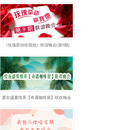
《玫瑰牵动你我他》联谊晚会(第9期)
爱在盛夏情系【奇遇咖啡屋】联欢晚会