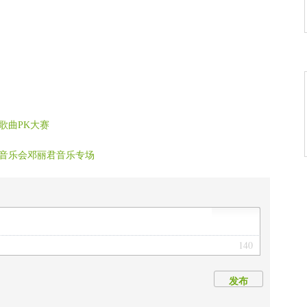
缘》
怨无悔》
就爱一辈子》
程》
是缘》
次相遇》
歌曲PK大赛
音乐会邓丽君音乐专场
140
发布