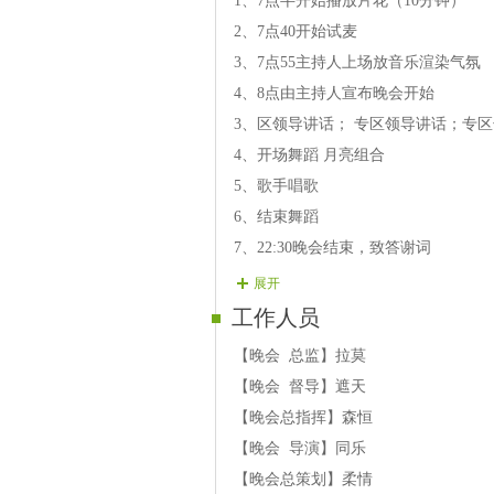
1、7点半开始播放片花（10分钟）
第一篇章：
2、7点40开始试麦
【01号演员】森 恒：歌曲《草原请
3、7点55主持人上场放音乐渲染气氛
【02号演员】心 雨 歌曲《生日快
4、8点由主持人宣布晚会开始
【03号演员】海 岸：歌曲《月光下
3、区领导讲话； 专区领导讲话；专
【04号演员】海 贝：歌曲《梦里想
4、开场舞蹈 月亮组合
【05号演员】英 子：歌曲《前门情
5、歌手唱歌
【06号演员】战 神：歌曲《今夜
6、结束舞蹈
7、22:30晚会结束，致答谢词
第二篇章：
展开
【07号演员】风 影: 歌曲《竹楼情
工作人员
【08号演员】美 子：歌曲《一网深
【09号演员】海 盗：歌曲《从未这
【晚会 总监】拉莫
【10号演员】灯 儿：歌曲《陕北民
【晚会 督导】遮天
【11号演员】龙 龙：歌曲《甜蜜 
【晚会总指挥】森恒
【12号演员】红 云：歌曲《越剧 
【晚会 导演】同乐
【晚会总策划】柔情