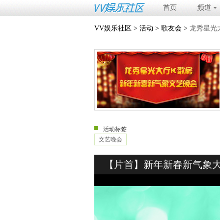
首页
频道
VV娱乐社区
>
活动
>
歌友会
>
龙秀星光
活动标签
文艺晚会
【片首】新年新春新气象