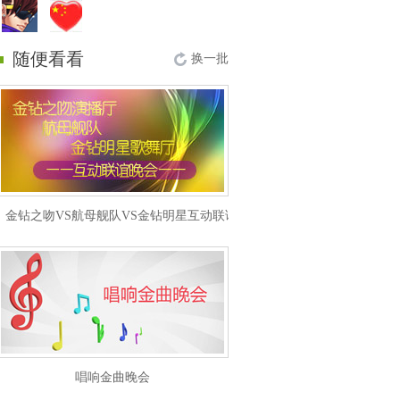
随便看看
换一批
金钻之吻VS航母舰队VS金钻明星互动联谊晚会
唱响金曲晚会