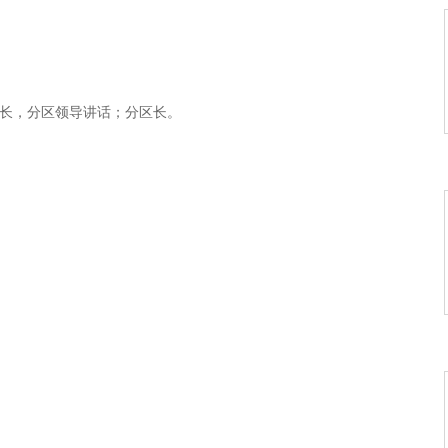
你来》《生日快乐》
乐情更浓》
的红树林》
区长，分区领导讲话；分区长。
你多少回》
思大碗茶》
舞起来》
歌》
情》
样心动过》
歌 打酸枣》
爱情》
洞房》