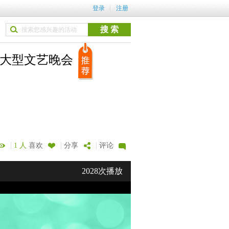
登录
注册
象大型文艺晚会
|
|
|
1 人
喜欢
分享
评论
2028次播放