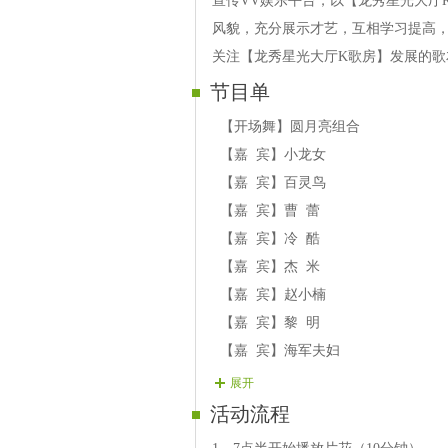
宣传VV娱乐平台，以【龙秀星光大厅
风貌，充分展示才艺，互相学习提高
关注【龙秀星光大厅K歌房】发展的歌
节目单
【开场舞】圆月亮组合
【嘉 宾】小龙女
【嘉 宾】百灵鸟
【嘉 宾】曹 蕾
【嘉 宾】冷 酷
【嘉 宾】杰 米
【嘉 宾】赵小楠
【嘉 宾】黎 明
【嘉 宾】海军夫妇
【嘉 宾】谢世超
展开
【嘉 宾】小龙虾
活动流程