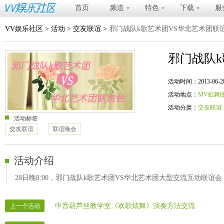
首页
频道
特色
下载
服
VV娱乐社区
>
活动
>
交友联谊
>
邪门战队k歌艺术团VS华北艺术团联
邪门战队
活动时间：2013-06-28 20
活动地点：
MV虹舞
活动分类：
交友联谊
活动标签
交友联谊
联谊晚会
活动介绍
28日晚8:00，邪门战队k歌艺术团VS华北艺术团大型交流互动联谊
中音葫芦丝教学室《欢歌炫舞》演奏方法交流
上一个活动