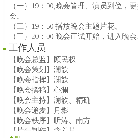
（一）19：00,晚会管理、演员到位，
3、亮歌《故乡有话告诉你》
会。
4、亮歌《桃花依旧笑春风》
（三）19：50 播放晚会主题片花。
5、王子《红豆词》
（三）20：00 晚会正试开始，进入晚会
6、王子《月光泪》
工作人员
第三篇章 无界的歌咏
1、王子《小路》
【晚会总监】顾民权
2、王子《白桦林》
【晚会策划】澜歆
3、山水《太阳岛上》
【晚会指挥】澜歆
4、山水《白发亲娘》
【晚会撰稿】心澜
5、王子《我怀着满腔热情》
【晚会主持】澜歆、精确
6、王子《老师我总是想起你》
【晚会递麦】月影
7、苏宏《怀念战友》
【晚会秩序】听涛、南方
8、苏宏《延安颂》
【片头制作】含羞草
展开