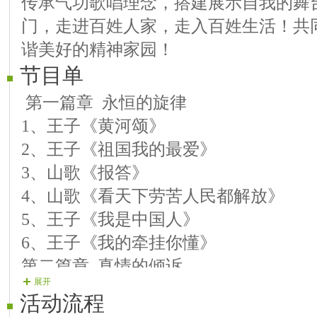
传承气功歌唱理念，搭建展示自我的舞
门，走进百姓人家，走入百姓生活！共
谐美好的精神家园！
节目单
第一篇章 永恒的旋律
1、王子《黄河颂》
2、王子《祖国我的最爱》
3、山歌《报答》
4、山歌《看天下劳苦人民都解放》
5、王子《我是中国人》
6、王子《我的牵挂你懂》
第二篇章 真情的倾诉
展开
1、王子《在水一方》
活动流程
2、王子《梦中人》