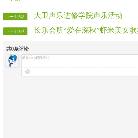
【晚会广播】琴弦、灵儿
【背景挂图】清莲、馨儿、听涛、思雨
大卫声乐进修学院声乐活动
上一个活动
【晚会录像】听涛
长乐会所“爱在深秋”虾米美女
下一个活动
共
0
条评论