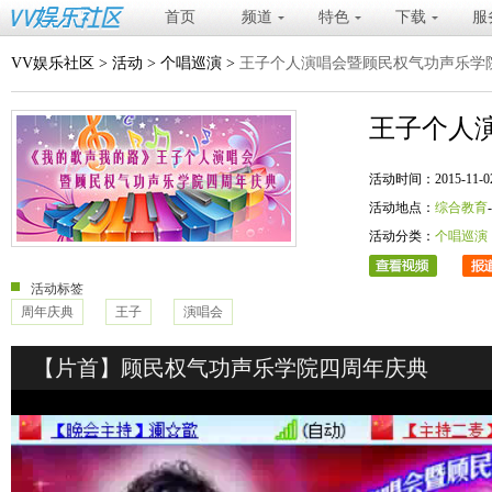
首页
频道
特色
下载
服
VV娱乐社区
>
活动
>
个唱巡演
>
王子个人演唱会暨顾民权气功声乐学
王子个人
活动时间：2015-11-02 20
活动地点：
综合教育
活动分类：
个唱巡演
活动标签
周年庆典
王子
演唱会
【片首】顾民权气功声乐学院四周年庆典