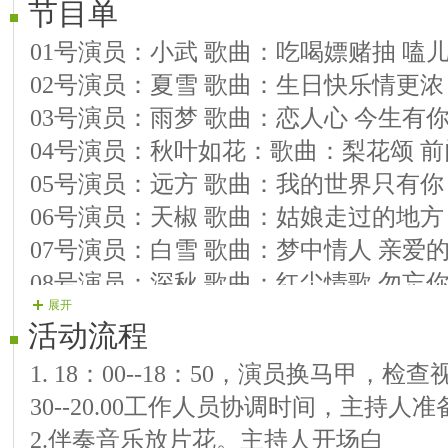
节目单
01号演员：小武 歌曲：吃喝嫖赌抽 嗑
02号演员：夏雪 歌曲：生日快乐情更浓
03号演员：雨梦 歌曲：恋人心 今生有
04号演员：秋叶如花：歌曲：梨花颂 
05号演员：远方 歌曲：我的世界只有你
06号演员：天椒 歌曲：姑娘走过的地方
07号演员：白雪 歌曲：梦中情人 亲爱
08号演员：深秋 歌曲：红尘情歌 勿忘
展开
09号演员：梦想 歌曲：阿哥阿妹不分手
活动流程
10号演员：潇湘 串烧：大地飞歌
1. 18：00--18：50，演员换马甲，
11号演员：憨妮 歌曲：小小的家 我们
30--20.00工作人员协调时间，主持人
12号演员：点滴 歌曲：一个人的永远 
2.伴奏音乐放片花。主持人开场白
13号演员：欣然 歌曲：月光下的凤尾竹