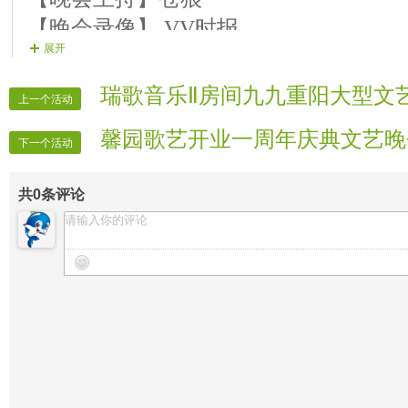
【晚会录像】 VV时报
展开
【晚会报道】 VV时报
【晚会广播】 山那边
瑞歌音乐Ⅱ房间九九重阳大型文
上一个活动
【晚会片花】 乐和
馨园歌艺开业一周年庆典文艺晚
【晚会片花】 无语
下一个活动
【晚会片花】 花若梦
共
0
条评论
【片花制作】 晚霞
【晚会联络】 快乐每一天
【晚会递麦】 踏青
【晚会护麦】 快乐纽扣
【晚会协调】 雾绕