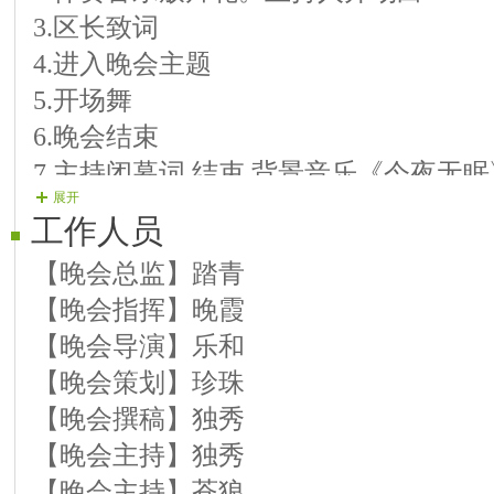
3.区长致词
14号演员：开心 歌曲：今生陪你一起走
4.进入晚会主题
15号演员：猫九 歌曲：真情永远 我从
5.开场舞
16号演员：草原 歌曲：红歌联唱
6.晚会结束
17号演员：开心果 ： 歌曲：草原之夜 
7.主持闭幕词 结束 背景音乐《今夜无眠
18号演员：诗云： 歌曲：祝福祖国
展开
19号演员：追风： 歌曲：串烧
工作人员
【晚会总监】踏青
【晚会指挥】晚霞
【晚会导演】乐和
【晚会策划】珍珠
【晚会撰稿】独秀
【晚会主持】独秀
【晚会主持】苍狼