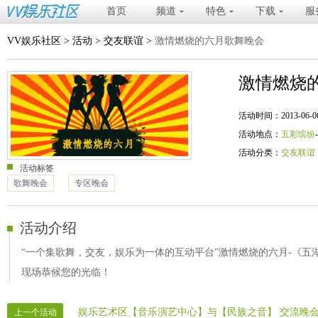
首页
频道
特色
下载
服
VV娱乐社区
>
活动
>
交友联谊
>
激情燃烧的六月歌舞晚会
激情燃烧
活动时间：2013-06-06 20
活动地点：
五彩缤纷
活动分类：
交友联谊
活动标签
歌舞晚会
专区晚会
活动介绍
“一个集歌舞，交友，娱乐为一体的互动平台”激情燃烧的六月-《五湖
现场恭候您的光临！
娱乐艺术区【音乐演艺中心】与【民族之音】 交流晚
上一个活动