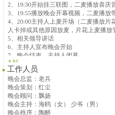
2、19:30开始挂三联图，二麦播放喜庆
【12号演员】 红☆姐 为何要伤我的心
3、19:55播放晚会开幕视频，二麦播放
【13号演员】 红★龙 别对我说慌
4、20:00主持人上麦开场（二麦播放
【14号演员】 小 ☆雪 一生只爱你一人
人卡掉或其他原因放麦，片花上麦播放
【15号演员】 翱★翔 经不起的爱
5、相关领导讲话
【16号演员】 心 ☆云 一生最爱的是你
6、主持人宣布晚会开始
【17号演员】 溜☆达 高原蓝
7、晚会结束，主持人闭幕
【18号演员】 圆☆梦 真的爱的那么深
展开
【19号演员】 蓝☆梦 心里藏着你
工作人员
【20号演员】 习★惯 络情网络缘
晚会总监：老兵
晚会策划：红尘
晚会顾问：飘扬
晚会主持：海鸥（女） 少爷（男）
晚会秩序：陶醉