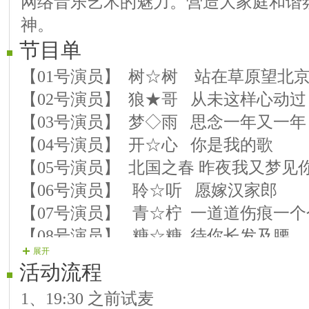
网络音乐艺术的魅力。营造大家庭和谐
神。
节目单
【01号演员】 树☆树 站在草原望北
【02号演员】 狼★哥 从未这样心动过
【03号演员】 梦◇雨 思念一年又一年
【04号演员】 开☆心 你是我的歌
【05号演员】 北国之春 昨夜我又梦见
【06号演员】 聆☆听 愿嫁汉家郎
【07号演员】 青☆柠 一道道伤痕一个
【08号演员】 糖☆糖 待你长发及腰
展开
【09号演员】 涵☆菱 走你2013
活动流程
【10号演员】 精☆灵 酒后更想你
1、19:30 之前试麦
【11号演员】 菠★菜 最后一个情人