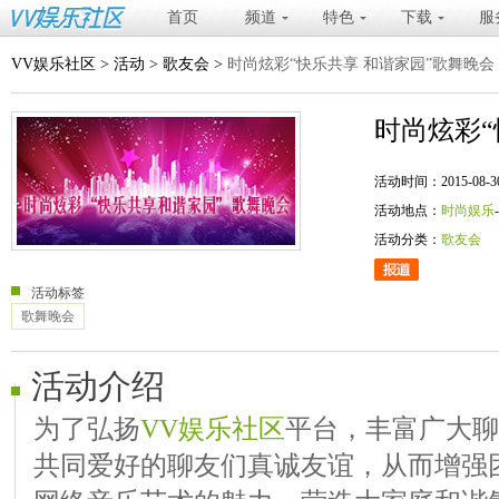
首页
频道
特色
下载
服
VV娱乐社区
>
活动
>
歌友会
>
时尚炫彩“快乐共享 和谐家园”歌舞晚会
时尚炫彩“
活动时间：2015-08-30 20
活动地点：
时尚娱乐
活动分类：
歌友会
活动标签
歌舞晚会
活动介绍
为了弘扬
VV娱乐社区
平台，丰富广大聊
共同爱好的聊友们真诚友谊，从而增强