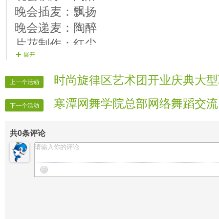
晚会插麦：飘扬
晚会递麦：陶醉
片花制作：红尘
展开
晚会广播：亮子
晚会片花：笑笑 无聊 小雪 芊芊
时尚旋律区艺术团开业庆典大型
上一个活动
晚会迎宾：全体管理
寒潭网舞学院总部网络舞蹈交流
下一个活动
共
0
条评论