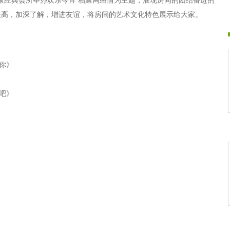
聚经典会所举办欢乐今宵 相聚网络情为主题，展现房间的团结奋进的
提高，加深了解，增进友谊，将房间的艺术文化特色展示给大家。
你》
吧》