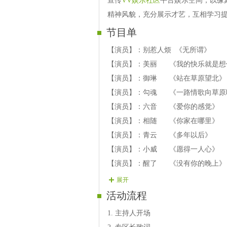
宣传
VV娱乐社区
平台娱乐空间，以缘
精神风貌，充分展示才艺，互相学习
节目单
【演员】：别惹人烦 《无所谓》
【演员】：美丽 《我的快乐就是想
【演员】：御琳 《站在草原望北》
【演员】：勾魂 《一路情歌向草原
【演员】：六音 《爱你的感觉》
【演员】：相随 《你家在哪里》
【演员】：青云 《多年以后》
【演员】：小威 《愿得一人心》
【演员】：醒了 《没有你的晚上》
嘉宾：龙影云
展开
嘉宾：谢世超
活动流程
嘉宾：独醉
1. 主持人开场
嘉宾：艺风