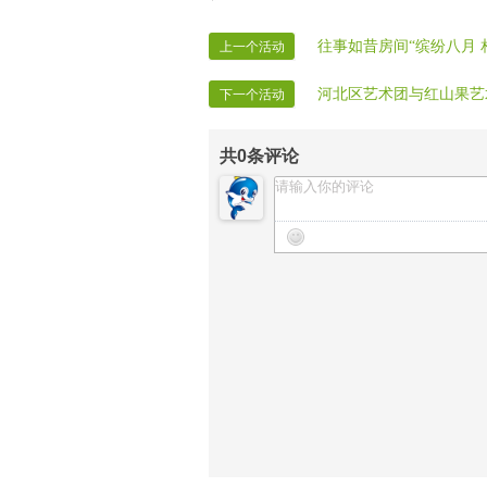
【晚会递麦】潺媛
【晚会片花】放弃、潺湲、幸福、紫
往事如昔房间“缤纷八月 
上一个活动
【晚会迎宾】全体管理
河北区艺术团与红山果艺
下一个活动
共
0
条评论