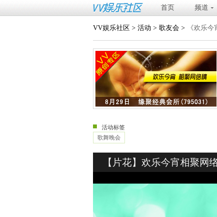
首页
频道
VV娱乐社区
>
活动
>
歌友会
>
《欢乐今
活动标签
歌舞晚会
【片花】欢乐今宵相聚网