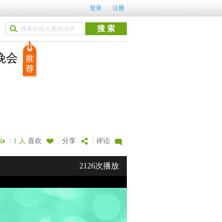
登录
注册
晚会
|
|
|
1 人
喜欢
分享
评论
2126次播放