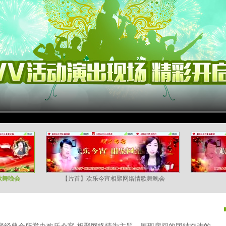
歌舞晚会
【片首】欢乐今宵相聚网络情歌舞晚会