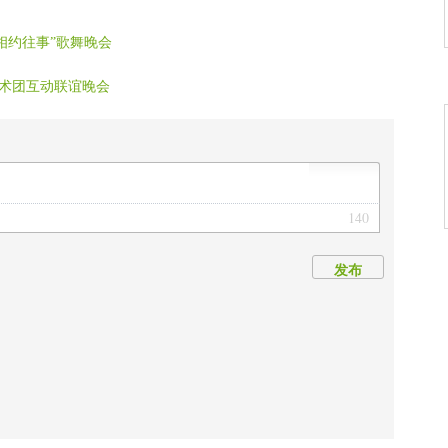
浵
相约往事”歌舞晚会
术团互动联谊晚会
140
发布