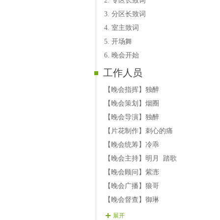
2. 专区长致词
嘉宾：加菲猫
3. 分区长致词
嘉宾：天格
4. 室主致词
5. 开场舞
6. 晚会开始
工作人员
【晚会指挥】独醉
【晚会策划】烟圈
【晚会导演】独醉
【片花制作】刺心的痛
【晚会统筹】冷乖
【晚会主持】明月 踏歌
【晚会顾问】紫浵
【晚会广播】狼哥
【晚会督查】御琳
【晚会联络】星光
展开