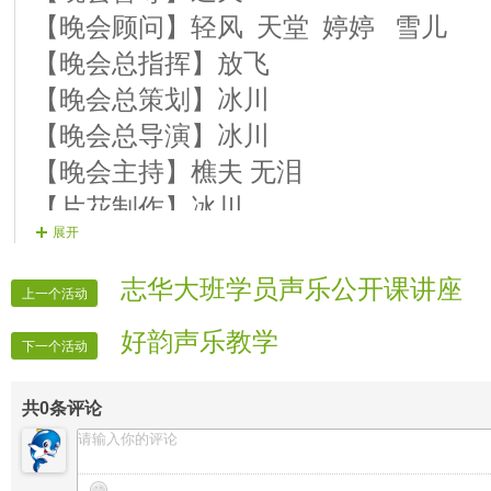
【晚会顾问】轻风 天堂 婷婷 雪儿
【晚会总指挥】放飞
【晚会总策划】冰川
【晚会总导演】冰川
【晚会主持】樵夫 无泪
【片花制作】冰川
展开
【晚会组织】星辰 落叶
【烟花指挥】放飞
志华大班学员声乐公开课讲座
上一个活动
【晚会递麦】剑客
好韵声乐教学
【晚会片花】片花1幽兰 片花2落叶 
下一个活动
备用片花1 备用片花2 备用
共
0
条评论
【晚会广播】白云
【晚会外联】梦若