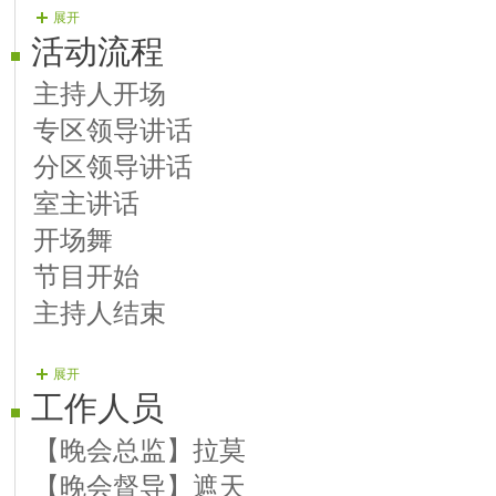
展开
【演员08】瞧瞧 歌曲 【哈尔滨之
活动流程
【演员09】晚霞 歌曲 【金色希望
主持人开场
【演员10】老头 歌曲 【让我再看
专区领导讲话
【演员11】冷秀 歌曲 【风轻轻吹
分区领导讲话
【演员12】声音的味道 歌曲 【让声
室主讲话
【演员13】依心 歌曲 【美丽中国
开场舞
【演员14】嗅嗅 歌曲 【报答】
节目开始
【演员15】咿豆 歌曲 【美丽家园
主持人结束
【演员16】玫瑰 歌曲 【天边传来
【演员17】碧海 歌曲 【夜夜夜夜
展开
【演员18】蔓儿 歌曲 【八百里洞
工作人员
【演员19】梦若 歌曲 【殇雪】
【晚会总监】拉莫
【演员20】2声部 歌曲 【难忘今宵
【晚会督导】遮天