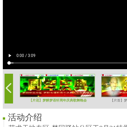
【片花】梦醉梦语轩周年庆典歌舞晚会
【片首】
活动介绍