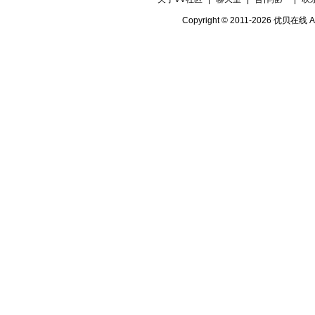
【中场舞2】XX
Copyright © 2011-2026 优贝在
【07号演员】平凡 歌曲 【就恋这把
【08号演员】鎖愛 歌曲 【梦中情人
【09号演员】心声 歌曲 【锁情愁】
【09号伴舞】果果
【09号伴舞】XX
【10号演员】倩倩 歌曲 【春天的故
【11号演员】寒江 萨克斯 【新女人花
【11号伴舞】果果
【11号伴舞】XX
【12号演员】主流 歌曲 【爱的过客
【13号演员】零度 歌曲 【飞鸟与射
【13号伴舞】如斯