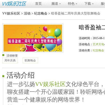
首页
频道
特色
下载
服
VV娱乐社区
>
活动
>
纪念晚会
>
暗香盈袖二周年庆典大型歌舞晚会
暗香盈袖
活动时间：2015-08-11 20
活动地点：
艺术天地
活动分类：
纪念晚会
活动标签
周年庆典
歌舞晚会
活动介绍
进一步弘扬
VV娱乐社区
文化绿色平台，
聊友搭建一个开心温暖家园！聆听网络
营造一个健康娱乐的网络世界！