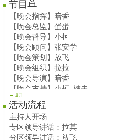
节目单
【晚会指挥】暗香
【晚会总监】蛋蛋
【晚会督导】小柯
【晚会顾问】张安学
【晚会策划】放飞
【晚会组织】拉拉
【晚会导演】暗香
【晚会主持】小柯 樵夫
展开
【图文编辑】紫若
活动流程
【片花制作】天涯
主持人开场
【晚会片花】文文 闹闹 等负责 人选
专区领导讲话：拉莫
【晚会广播】紫若
分区领导讲话：放飞
【晚会协调】蓝天