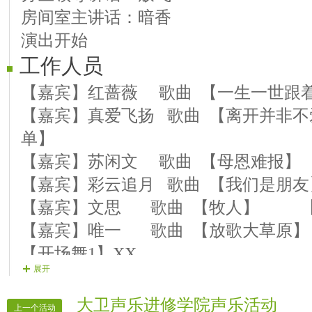
房间室主讲话：暗香
【晚会督查】多情
演出开始
【晚会迎宾】房间副室及管理 挑选
工作人员
【时报记者】VV时报记者
【时报录像】VV时报录像
【嘉宾】红蔷薇 歌曲 【一生一世跟
【嘉宾】真爱飞扬 歌曲 【离开并非不
单】
【嘉宾】苏闲文 歌曲 【母恩难报】
【嘉宾】彩云追月 歌曲 【我们是朋
【嘉宾】文思 歌曲 【牧人】 【
【嘉宾】唯一 歌曲 【放歌大草原】
【开场舞1】XX
展开
【开场舞2】XX
【开场舞3】XX
大卫声乐进修学院声乐活动
上一个活动