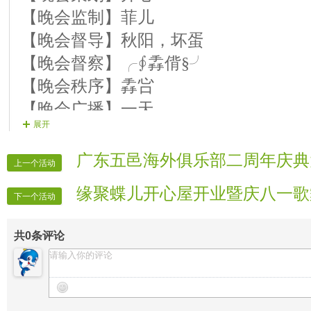
【晚会监制】菲儿
【晚会督导】秋阳，坏蛋
【晚会督察】╭∮掱偝§╯
【晚会秩序】掱吢
【晚会广播】一天
展开
【晚会主持】音符
【晚会片花】国际娱乐片花组
广东五邑海外俱乐部二周年庆典
上一个活动
【晚会护麦】全体管理
缘聚蝶儿开心屋开业暨庆八一歌
【晚会递麦】房间副室
下一个活动
【片花制作】娟子 国际娱乐片花组
共
0
条评论
【晚会迎宾】房间全体管理