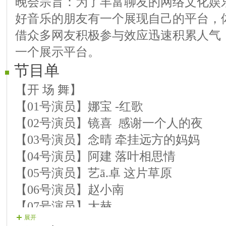
晚会宗旨：为了丰富聊友的网络文化娱
好音乐的朋友有一个展现自己的平台，
借众多网友积极参与效应迅速积累人气
一个展示平台。
节目单
【开 场 舞】
【01号演员】娜宝 -红歌
【02号演员】镜喜 感谢一个人的夜
【03号演员】念晴 牵挂远方的妈妈
【04号演员】阿建 落叶相思情
【05号演员】艺ā.卓 这片草原
【06号演员】赵小南
【07号演员】大赫
展开
【08号演员】≮好心情≯瀚香青衣 真的