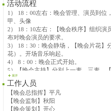
活动流程
【09号演员】宝☆石;豫剧_穆桂英我家
1） 18：00左右：晚会管理、演员到
【10号演员】锁☆爱 祝福祖国
甲、头像
【11号演员】刺☆玫 别让我失去你
2） 18：10左右：【晚会秩序】组织
【12号演员】温☆馨 我无心伤害谁
布对晚会演员的要求。
【13号演员】雨☆婷：我的快乐就是想
3） 18：30：晚会静场，【晚会片花
【14号演员】歌谣★声卡 欢聚一堂
花）。开场音乐响起。
【15号演员】紫 炫 千言万语 新女人
4） 8：00：晚会正式开始。
5）【晚会主持】分别上一麦、三麦，
展开
人引导 区长及房间室主讲话并宣布晚会
工作人员
6） 22:30点左右晚会结束，主持人
【晚会总指挥】平凡
刷奖）
【晚会监制】秋阳
晚会工作人员：
【晚会策划】开心