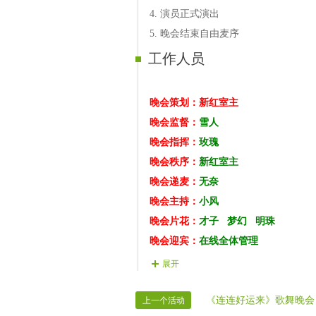
14
【演员】霸道
歌曲【你牛什么
4. 演员正式演出
15
【演员】玉亮
歌曲【祝你生日
5. 晚会结束自由麦序
16
【演员】李姐
歌曲【把你纠缠
工作人员
17
【演员】小雨
歌曲【越来越好
18
【演员】吉祥
歌曲【一杯红酒
晚会策划：新红室主
晚会监督：
雪人
晚会指挥：
玫瑰
晚会秩序：
新红室主
晚会递麦：
无奈
晚会主持：
小风
晚会片花：
才子
梦幻
明珠
晚会迎宾：
在线全体管理
晚会广播；
爱相随
展开
晚会安保；
全体管理
晚会迎宾：
在线全体管理
《连连好运来》歌舞晚会（
上一个活动