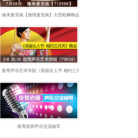
缘来麦克疯【激情麦克疯】大型歌舞晚会
夜莺声乐艺术学院《美丽女人节 相约三月天》晚会
夜莺老师声乐交流辅导