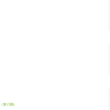
牛】
快乐】
】
】
】
第15期)