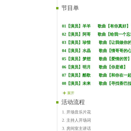
节目单
01
【演员】羊羊
歌曲【有你真好】
02
【演员】阿哥
歌曲【给我一个忘
03
【演员】珍惜
歌曲【让我做你
04
【演员】水晶
歌曲【情哥哥的
05
【演员】梦想
歌曲【爱情的苦
06
【演员】明月
歌曲【你是谁】
07
【演员】酷歌
歌曲【和你在一
08
【演员】未来
歌曲【寻找香巴
09
【演员】霸道
歌曲【你牛什么
展开
10
【演员】宏杰
歌曲【何求】
活动流程
11
【演员】暮歌
歌曲【又见山里
1. 开场音乐片花
12
【演员】毒素
歌曲【说好不哭
2. 主持人开场词
13
【演员】恋音
歌曲【不说爱】
3. 房间室主讲话