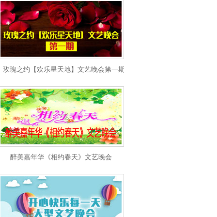
玫瑰之约【欢乐星天地】文艺晚会第一期
醉美嘉年华《相约春天》文艺晚会