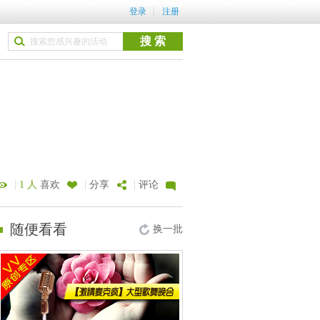
登录
注册
|
|
|
1 人
喜欢
分享
评论
随便看看
换一批