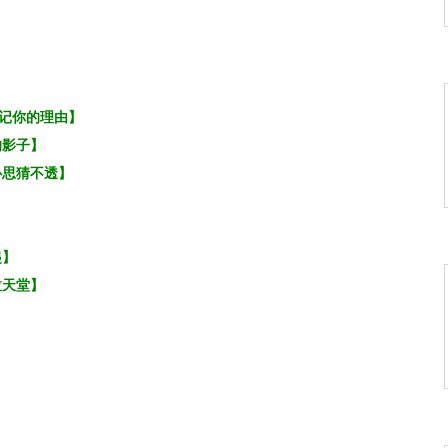
记你的理由】
的影子】
心思猜不透】
】
起】
拉天堂】
牛】
红】
】