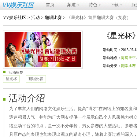
首页
频道
特色
下载
服
VV娱乐社区
>
活动
>
翻唱比赛
>
《星光杯》首届翻唱大赛（复赛）
《星光杯
活动时间：2015-07-15 20
活动地点：
海阔天空
活动分类：
翻唱比赛
活动标签
星光杯
翻唱比赛
活动介绍
为了丰富人们的网络文化娱乐生活。提高“博才”在网络上的知名度
迅速积累人气，并能为广大网友提供一个展示自己个人风采魅力树
络互动平台的特点，是一次不分年龄，男女参赛的大型活动。参赛
具原声态的表现也能表现出观众的猎奇心理，随着比赛过程的深入